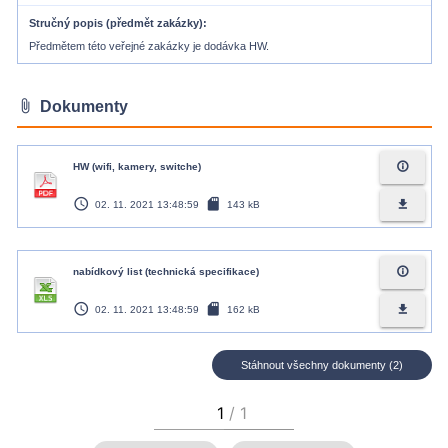
Stručný popis (předmět zakázky)
Předmětem této veřejné zakázky je dodávka HW.
attach_file
Dokumenty
info_outline
HW (wifi, kamery, switche)
access_time
sd_card
file_download
02. 11. 2021 13:48:59
143 kB
info_outline
nabídkový list (technická specifikace)
access_time
sd_card
file_download
02. 11. 2021 13:48:59
162 kB
Stáhnout všechny dokumenty (2)