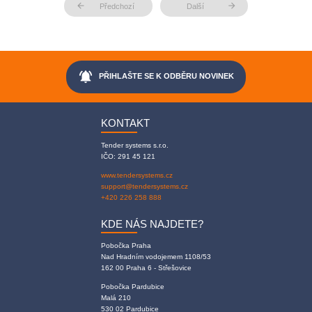
arrow_back
arrow_forward
Předchozí
Další
notifications_active
PŘIHLAŠTE SE K ODBĚRU NOVINEK
KONTAKT
Tender systems s.r.o.
IČO: 291 45 121
www.tendersystems.cz
support@tendersystems.cz
+420 226 258 888
KDE NÁS NAJDETE?
Pobočka Praha
Nad Hradním vodojemem 1108/53
162 00 Praha 6 - Střešovice
Pobočka Pardubice
Malá 210
530 02 Pardubice