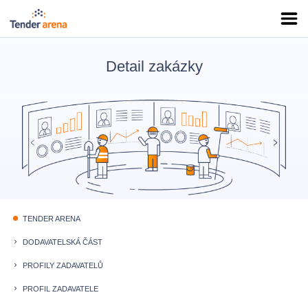
Detail zakázky
TENDER ARENA
fiber_manual_record
DODAVATELSKÁ ČÁST
keyboard_arrow_right
PROFILY ZADAVATELŮ
keyboard_arrow_right
PROFIL ZADAVATELE
keyboard_arrow_right