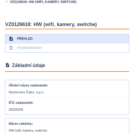
VZ0126618: HW (WIFI, KAMERY, SWITCHE)
keyboard_arrow_right
VZ0126618: HW (wifi, kamery, switche)
description
PŘEHLED
find_in_page
PODROBNOSTI
description
Základní údaje
Úřední název zadavatele
Nemocnice Žatec, o.p.s.
IČO zadavatele
25026259
Název zakázky
HW (wifi, kamery, switche)