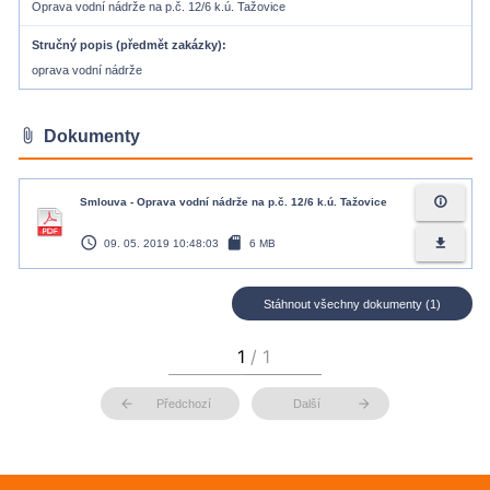
Oprava vodní nádrže na p.č. 12/6 k.ú. Tažovice
Stručný popis (předmět zakázky)
oprava vodní nádrže
attach_file
Dokumenty
info_outline
Smlouva - Oprava vodní nádrže na p.č. 12/6 k.ú. Tažovice
access_time
sd_card
file_download
09. 05. 2019 10:48:03
6 MB
Stáhnout všechny dokumenty (1)
arrow_back
arrow_forward
Předchozí
Další