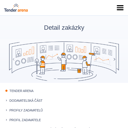
Detail zakázky
TENDER ARENA
fiber_manual_record
DODAVATELSKÁ ČÁST
keyboard_arrow_right
PROFILY ZADAVATELŮ
keyboard_arrow_right
PROFIL ZADAVATELE
keyboard_arrow_right