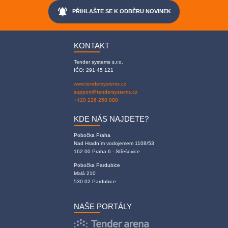
notifications_active
PŘIHLAŠTE SE K ODBĚRU NOVINEK
KONTAKT
Tender systems s.r.o.
IČO: 291 45 121
www.tendersystems.cz
support@tendersystems.cz
+420 226 258 888
KDE NÁS NAJDETE?
Pobočka Praha
Nad Hradním vodojemem 1108/53
162 00 Praha 6 - Střešovice
Pobočka Pardubice
Malá 210
530 02 Pardubice
NAŠE PORTÁLY