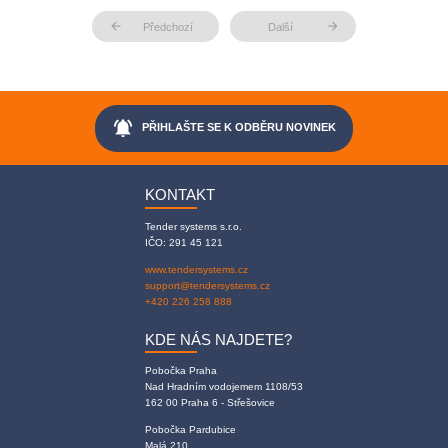
arrow_back
arrow_forward
Předchozí
Další
notifications_active
PŘIHLAŠTE SE K ODBĚRU NOVINEK
KONTAKT
Tender systems s.r.o.
IČO: 291 45 121
www.tendersystems.cz
support@tendersystems.cz
+420 226 258 888
KDE NÁS NAJDETE?
Pobočka Praha
Nad Hradním vodojemem 1108/53
162 00 Praha 6 - Střešovice
Pobočka Pardubice
Malá 210