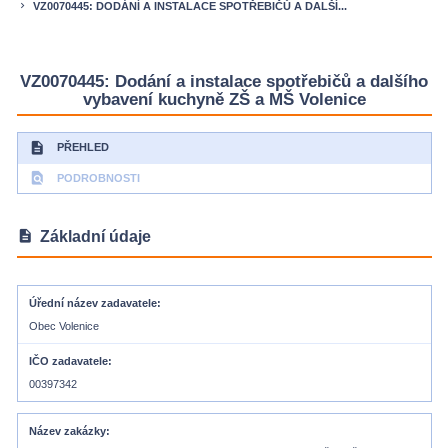
VZ0070445: DODÁNÍ A INSTALACE SPOTŘEBIČŮ A DALŠÍ...
keyboard_arrow_right
VZ0070445: Dodání a instalace spotřebičů a dalšího
vybavení kuchyně ZŠ a MŠ Volenice
description
PŘEHLED
find_in_page
PODROBNOSTI
description
Základní údaje
Úřední název zadavatele
Obec Volenice
IČO zadavatele
00397342
Název zakázky