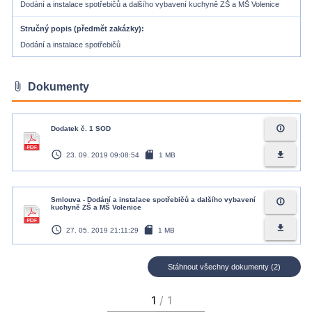
Dodání a instalace spotřebičů a dalšího vybavení kuchyně ZŠ a MŠ Volenice
Stručný popis (předmět zakázky)
Dodání a instalace spotřebičů
attach_file
Dokumenty
info_outline
Dodatek č. 1 SOD
access_time
sd_card
file_download
23. 09. 2019 09:08:54
1 MB
Smlouva - Dodání a instalace spotřebičů a dalšího vybavení
info_outline
kuchyně ZŠ a MŠ Volenice
access_time
sd_card
file_download
27. 05. 2019 21:11:29
1 MB
Stáhnout všechny dokumenty (2)