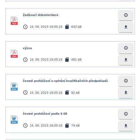
info_outline
Zadávací dokumentace
access_time
sd_card
file_download
16. 06. 2015 19:05:16
632 kB
info_outline
výzva
access_time
sd_card
file_download
16. 06. 2015 19:05:16
481 kB
info_outline
čestné prohlášení o splnění kvalifikačních předpokladů
access_time
sd_card
file_download
16. 06. 2015 19:05:16
92 kB
info_outline
čestné prohlášení podle § 68
access_time
sd_card
file_download
16. 06. 2015 19:05:16
79 kB