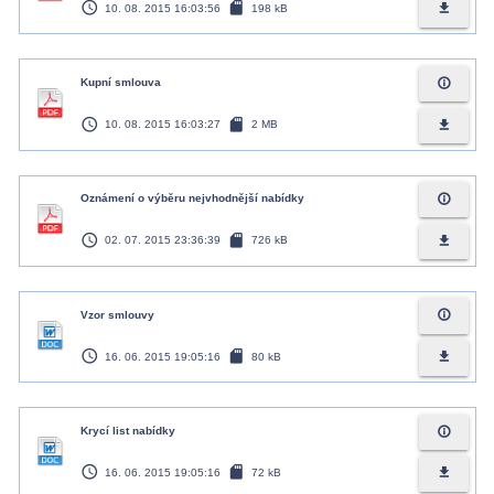
access_time
sd_card
file_download
10. 08. 2015 16:03:56
198 kB
info_outline
Kupní smlouva
access_time
sd_card
file_download
10. 08. 2015 16:03:27
2 MB
info_outline
Oznámení o výběru nejvhodnější nabídky
access_time
sd_card
file_download
02. 07. 2015 23:36:39
726 kB
info_outline
Vzor smlouvy
access_time
sd_card
file_download
16. 06. 2015 19:05:16
80 kB
info_outline
Krycí list nabídky
access_time
sd_card
file_download
16. 06. 2015 19:05:16
72 kB