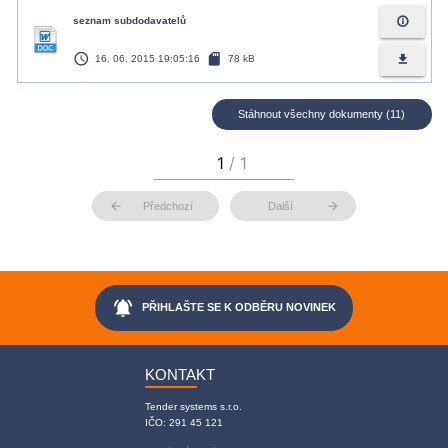
info_outline
seznam subdodavatelů
access_time
sd_card
file_download
16. 06. 2015 19:05:16
78 kB
Stáhnout všechny dokumenty (11)
arrow_back
arrow_forward
Předchozí
Další
notifications_active
PŘIHLAŠTE SE K ODBĚRU NOVINEK
KONTAKT
Tender systems s.r.o.
IČO: 291 45 121