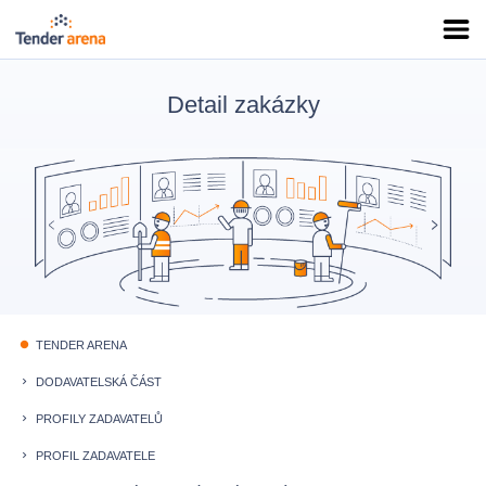
Detail zakázky
TENDER ARENA
fiber_manual_record
DODAVATELSKÁ ČÁST
keyboard_arrow_right
PROFILY ZADAVATELŮ
keyboard_arrow_right
PROFIL ZADAVATELE
keyboard_arrow_right