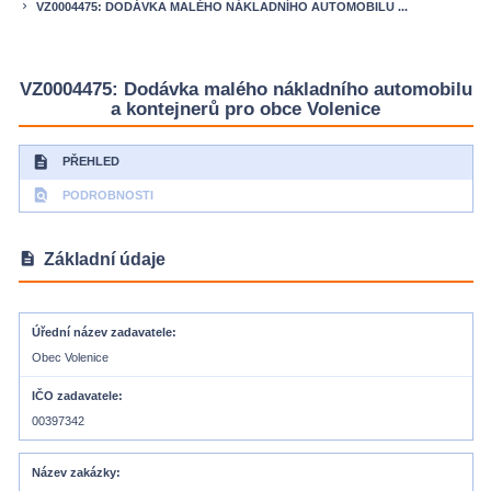
VZ0004475: DODÁVKA MALÉHO NÁKLADNÍHO AUTOMOBILU ...
keyboard_arrow_right
VZ0004475: Dodávka malého nákladního automobilu
a kontejnerů pro obce Volenice
description
PŘEHLED
find_in_page
PODROBNOSTI
description
Základní údaje
Úřední název zadavatele
Obec Volenice
IČO zadavatele
00397342
Název zakázky