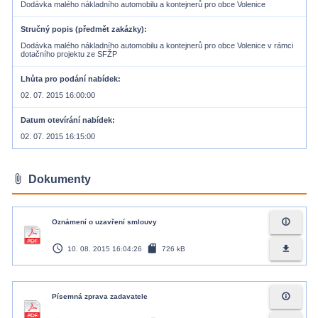
Dodávka malého nákladního automobilu a kontejnerů pro obce Volenice
Stručný popis (předmět zakázky)
Dodávka malého nákladního automobilu a kontejnerů pro obce Volenice v rámci
dotačního projektu ze SFŽP
Lhůta pro podání nabídek
02. 07. 2015 16:00:00
Datum otevírání nabídek
02. 07. 2015 16:15:00
attach_file
Dokumenty
info_outline
Oznámení o uzavření smlouvy
access_time
sd_card
file_download
10. 08. 2015 16:04:26
726 kB
info_outline
Písemná zprava zadavatele