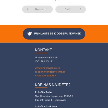
arrow_back
arrow_forward
Předchozí
Další
notifications_active
PŘIHLAŠTE SE K ODBĚRU NOVINEK
KONTAKT
Tender systems s.r.o.
IČO: 291 45 121
www.tendersystems.cz
support@tendersystems.cz
+420 226 258 888
KDE NÁS NAJDETE?
Pobočka Praha
Nad Hradním vodojemem 1108/53
162 00 Praha 6 - Střešovice
Pobočka Pardubice