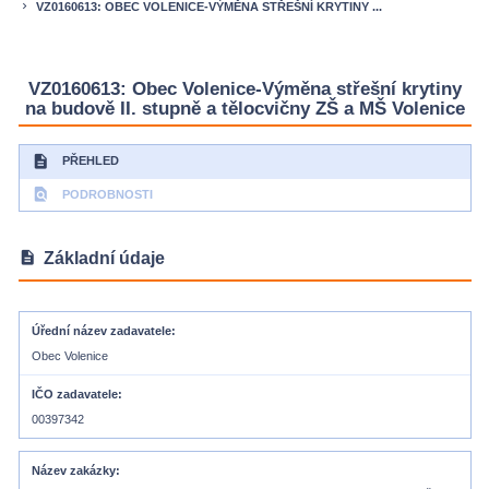
VZ0160613: OBEC VOLENICE-VÝMĚNA STŘEŠNÍ KRYTINY ...
keyboard_arrow_right
VZ0160613: Obec Volenice-Výměna střešní krytiny
na budově II. stupně a tělocvičny ZŠ a MŠ Volenice
description
PŘEHLED
find_in_page
PODROBNOSTI
description
Základní údaje
Úřední název zadavatele
Obec Volenice
IČO zadavatele
00397342
Název zakázky