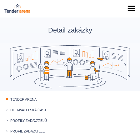
Detail zakázky
TENDER ARENA
fiber_manual_record
DODAVATELSKÁ ČÁST
keyboard_arrow_right
PROFILY ZADAVATELŮ
keyboard_arrow_right
PROFIL ZADAVATELE
keyboard_arrow_right