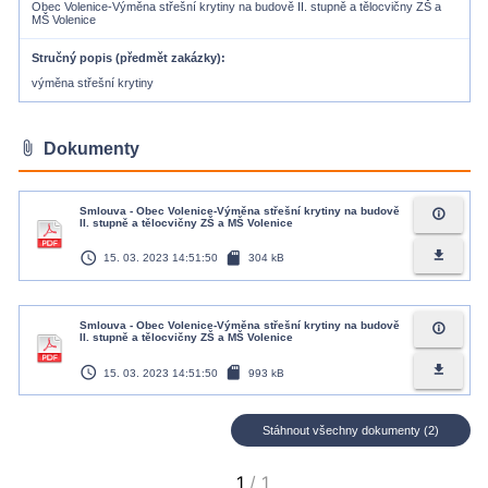
Obec Volenice-Výměna střešní krytiny na budově II. stupně a tělocvičny ZŠ a
MŠ Volenice
Stručný popis (předmět zakázky)
výměna střešní krytiny
attach_file
Dokumenty
Smlouva - Obec Volenice-Výměna střešní krytiny na budově
info_outline
II. stupně a tělocvičny ZŠ a MŠ Volenice
access_time
sd_card
file_download
15. 03. 2023 14:51:50
304 kB
Smlouva - Obec Volenice-Výměna střešní krytiny na budově
info_outline
II. stupně a tělocvičny ZŠ a MŠ Volenice
access_time
sd_card
file_download
15. 03. 2023 14:51:50
993 kB
Stáhnout všechny dokumenty (2)