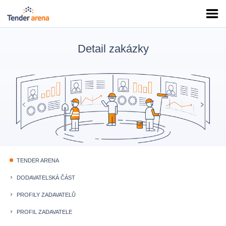
Detail zakázky
TENDER ARENA
fiber_manual_record
DODAVATELSKÁ ČÁST
keyboard_arrow_right
PROFILY ZADAVATELŮ
keyboard_arrow_right
PROFIL ZADAVATELE
keyboard_arrow_right