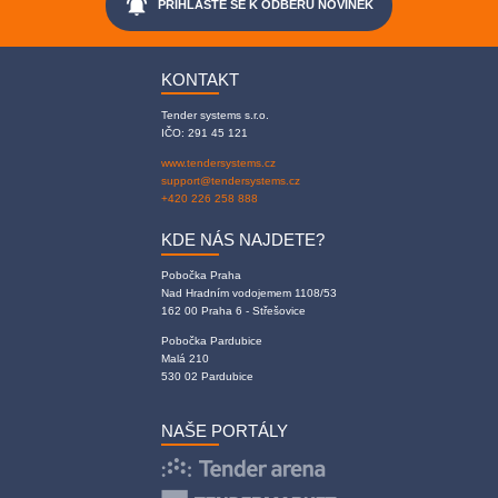
notifications_active
PŘIHLAŠTE SE K ODBĚRU NOVINEK
KONTAKT
Tender systems s.r.o.
IČO: 291 45 121
www.tendersystems.cz
support@tendersystems.cz
+420 226 258 888
KDE NÁS NAJDETE?
Pobočka Praha
Nad Hradním vodojemem 1108/53
162 00 Praha 6 - Střešovice
Pobočka Pardubice
Malá 210
530 02 Pardubice
NAŠE PORTÁLY