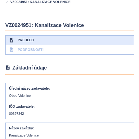
VZ0024951: KANALIZACE VOLENICE
keyboard_arrow_right
VZ0024951: Kanalizace Volenice
description
PŘEHLED
find_in_page
PODROBNOSTI
description
Základní údaje
Úřední název zadavatele
Obec Volenice
IČO zadavatele
00397342
Název zakázky
Kanalizace Volenice