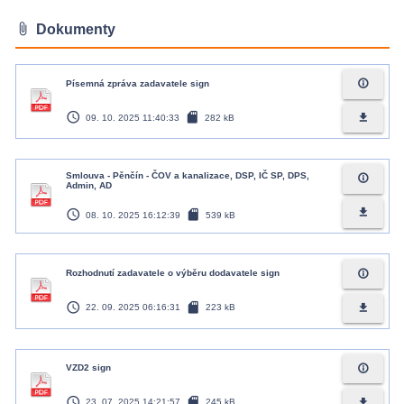
attach_file
Dokumenty
info_outline
Písemná zpráva zadavatele sign
access_time
sd_card
file_download
09. 10. 2025 11:40:33
282 kB
Smlouva - Pěnčín - ČOV a kanalizace, DSP, IČ SP, DPS,
info_outline
Admin, AD
access_time
sd_card
file_download
08. 10. 2025 16:12:39
539 kB
info_outline
Rozhodnutí zadavatele o výběru dodavatele sign
access_time
sd_card
file_download
22. 09. 2025 06:16:31
223 kB
info_outline
VZD2 sign
access_time
sd_card
file_download
23. 07. 2025 14:21:57
245 kB