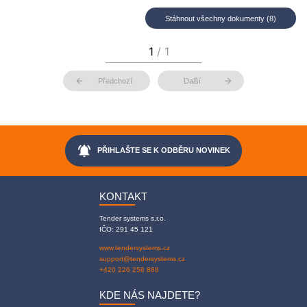
Stáhnout všechny dokumenty (8)
arrow_back
arrow_forward
Předchozí
Další
notifications_active
PŘIHLAŠTE SE K ODBĚRU NOVINEK
KONTAKT
Tender systems s.r.o.
IČO: 291 45 121
www.tendersystems.cz
support@tendersystems.cz
+420 226 258 888
KDE NÁS NAJDETE?