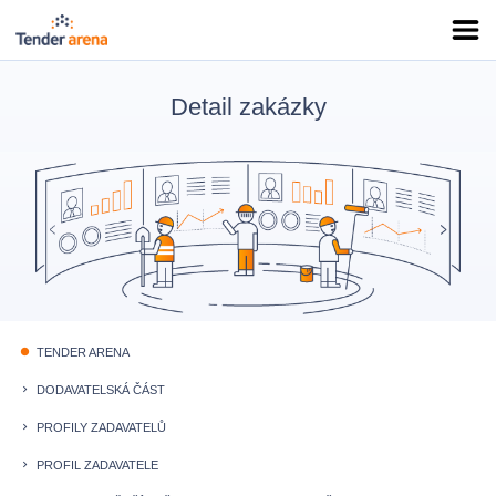
Detail zakázky
TENDER ARENA
fiber_manual_record
DODAVATELSKÁ ČÁST
keyboard_arrow_right
PROFILY ZADAVATELŮ
keyboard_arrow_right
PROFIL ZADAVATELE
keyboard_arrow_right