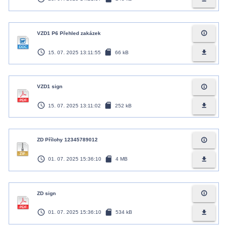
info_outline
VZD1 P6 Přehled zakázek
access_time
sd_card
file_download
15. 07. 2025 13:11:55
66 kB
info_outline
VZD1 sign
access_time
sd_card
file_download
15. 07. 2025 13:11:02
252 kB
info_outline
ZD Přílohy 12345789012
access_time
sd_card
file_download
01. 07. 2025 15:36:10
4 MB
info_outline
ZD sign
access_time
sd_card
file_download
01. 07. 2025 15:36:10
534 kB