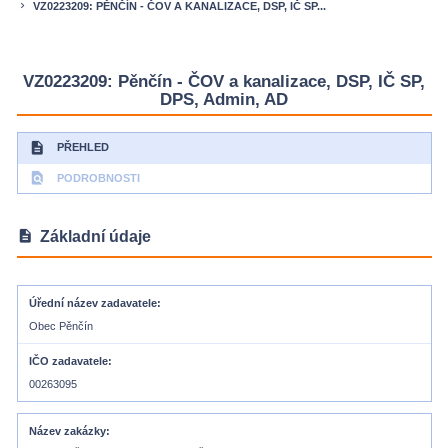
VZ0223209: PĚNČÍN - ČOV A KANALIZACE, DSP, IČ SP...
keyboard_arrow_right
VZ0223209: Pěnčín - ČOV a kanalizace, DSP, IČ SP,
DPS, Admin, AD
description
PŘEHLED
find_in_page
PODROBNOSTI
description
Základní údaje
Úřední název zadavatele
Obec Pěnčín
IČO zadavatele
00263095
Název zakázky