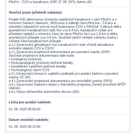
Pěnčín - ČOV a kanalizace, DSP, IČ SP, DPS, Admin, AD
Stručný popis (předmět zakázky)
Projekt řeší plánovanou výstavbu splaškové kanalizace v obci Pěnčín a v
místních částech Vitanovic, Střížovice a odlehlé části Pěnčína - Číčavy a
odvedení odpadních vod na nově budovanou ČOV v Pěnčíně. Celková délka
gravitačních kanalizačních řadů činí cca 6,4 km, kanalizační výtlak pro
přivedení splašků z místních částí do obce Pěnčín činí cca 1,9 km a délka
gravitačních přípojek cca 3,9 km. Součástí plnění veřejné zakázky budou i
veřejné části kanalizačních přípojek.
a.1.) Zpracování aktualizace tras kanalizačních stok včetně aktualizace
umístění objektů ČOV a ČSOV
a.2.) Zpracování projektové dokumentace pro povolení stavby (DSP)
Součástí projektové dokumentace dále bude:
• Geologický průzkum.
• Hydrogeologický průzkum dotčené lokality.
• Geodetické zaměření dotčené lokality.
• Technologický návrh ČOV.
a.3.) Inženýrská činnost k zajištění podkladů pro podání žádosti o povolení
stavby (IČ SP)
a.4.) Zpracování projektové dokumentace pro provádění stavby (DPS)
a.5.) Zpracování žádosti o dotaci z Národního programu Životní prostředí NPŽP
(Admin)
a.6.) Výkon občasného autorského dozoru (AD)
Lhůta pro podání nabídek
01. 08. 2025 08:00:00
Datum otevírání nabídek
01. 08. 2025 08:10:00