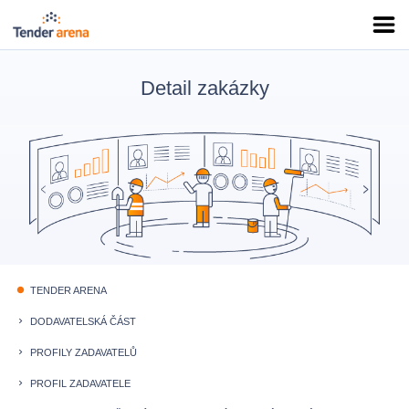
Detail zakázky
TENDER ARENA
fiber_manual_record
DODAVATELSKÁ ČÁST
keyboard_arrow_right
PROFILY ZADAVATELŮ
keyboard_arrow_right
PROFIL ZADAVATELE
keyboard_arrow_right