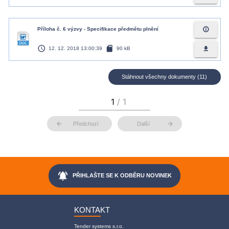
info_outline
Příloha č. 6 výzvy - Specifikace předmětu plnění
access_time
sd_card
file_download
12. 12. 2018 13:00:39
90 kB
Stáhnout všechny dokumenty (11)
arrow_back
arrow_forward
Předchozí
Další
notifications_active
PŘIHLAŠTE SE K ODBĚRU NOVINEK
KONTAKT
Tender systems s.r.o.