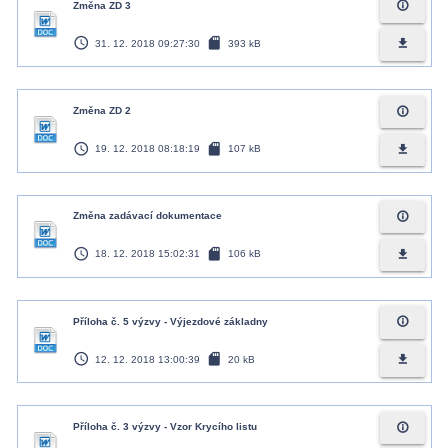
info_outline
Změna ZD 3
access_time
sd_card
file_download
31. 12. 2018 09:27:30
393 kB
info_outline
Změna ZD 2
access_time
sd_card
file_download
19. 12. 2018 08:18:19
107 kB
info_outline
Změna zadávací dokumentace
access_time
sd_card
file_download
18. 12. 2018 15:02:31
106 kB
info_outline
Příloha č. 5 výzvy - Výjezdové základny
access_time
sd_card
file_download
12. 12. 2018 13:00:39
20 kB
info_outline
Příloha č. 3 výzvy - Vzor Krycího listu