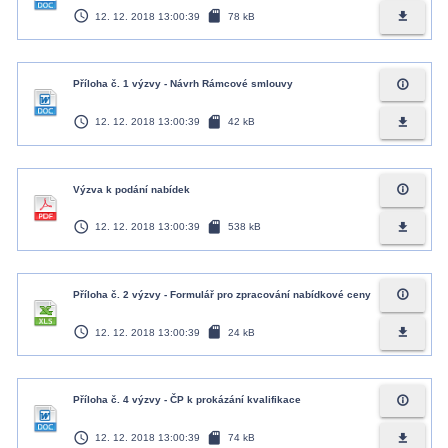
access_time
sd_card
file_download
12. 12. 2018 13:00:39
78 kB
info_outline
Příloha č. 1 výzvy - Návrh Rámcové smlouvy
access_time
sd_card
file_download
12. 12. 2018 13:00:39
42 kB
info_outline
Výzva k podání nabídek
access_time
sd_card
file_download
12. 12. 2018 13:00:39
538 kB
info_outline
Příloha č. 2 výzvy - Formulář pro zpracování nabídkové ceny
access_time
sd_card
file_download
12. 12. 2018 13:00:39
24 kB
info_outline
Příloha č. 4 výzvy - ČP k prokázání kvalifikace
access_time
sd_card
file_download
12. 12. 2018 13:00:39
74 kB