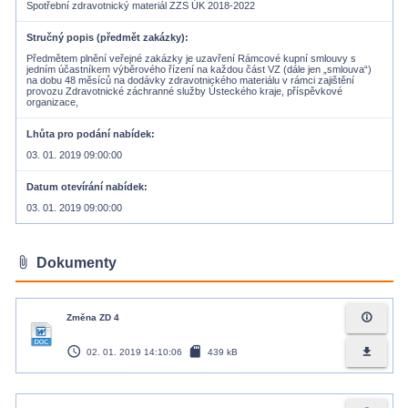
Spotřební zdravotnický materiál ZZS ÚK 2018-2022
Stručný popis (předmět zakázky)
Předmětem plnění veřejné zakázky je uzavření Rámcové kupní smlouvy s
jedním účastníkem výběrového řízení na každou část VZ (dále jen „smlouva“)
na dobu 48 měsíců na dodávky zdravotnického materiálu v rámci zajištění
provozu Zdravotnické záchranné služby Ústeckého kraje, příspěvkové
organizace,
Lhůta pro podání nabídek
03. 01. 2019 09:00:00
Datum otevírání nabídek
03. 01. 2019 09:00:00
attach_file
Dokumenty
info_outline
Změna ZD 4
access_time
sd_card
file_download
02. 01. 2019 14:10:06
439 kB