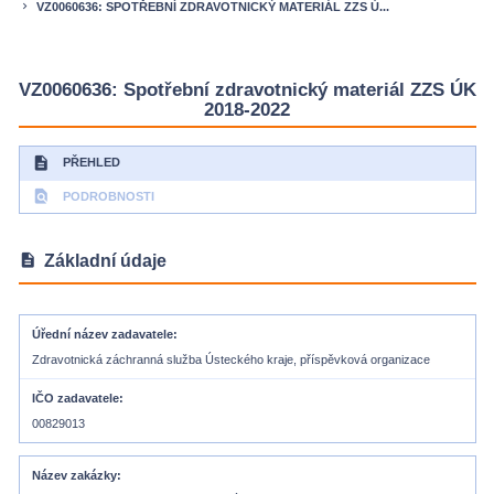
VZ0060636: SPOTŘEBNÍ ZDRAVOTNICKÝ MATERIÁL ZZS Ú...
keyboard_arrow_right
VZ0060636: Spotřební zdravotnický materiál ZZS ÚK
2018-2022
description
PŘEHLED
find_in_page
PODROBNOSTI
description
Základní údaje
Úřední název zadavatele
Zdravotnická záchranná služba Ústeckého kraje, příspěvková organizace
IČO zadavatele
00829013
Název zakázky