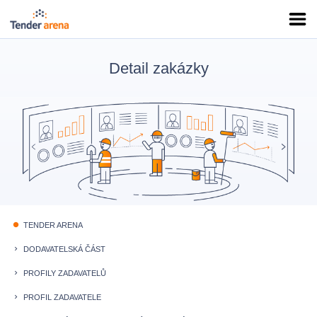
Detail zakázky
TENDER ARENA
fiber_manual_record
DODAVATELSKÁ ČÁST
keyboard_arrow_right
PROFILY ZADAVATELŮ
keyboard_arrow_right
PROFIL ZADAVATELE
keyboard_arrow_right