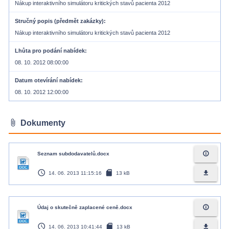
Nákup interaktivního simulátoru kritických stavů pacienta 2012
Stručný popis (předmět zakázky)
Nákup interaktivního simulátoru kritických stavů pacienta 2012
Lhůta pro podání nabídek
08. 10. 2012 08:00:00
Datum otevírání nabídek
08. 10. 2012 12:00:00
attach_file
Dokumenty
info_outline
Seznam subdodavatelů.docx
access_time
sd_card
file_download
14. 06. 2013 11:15:16
13 kB
info_outline
Údaj o skutečně zaplacené ceně.docx
access_time
sd_card
file_download
14. 06. 2013 10:41:44
13 kB