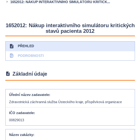
1652012: NÁKUP INTERAKTIVNÍHO SIMULÁTORU KRITICK...
keyboard_arrow_right
1652012: Nákup interaktivního simulátoru kritických
stavů pacienta 2012
description
PŘEHLED
find_in_page
PODROBNOSTI
description
Základní údaje
Úřední název zadavatele
Zdravotnická záchranná služba Ústeckého kraje, příspěvková organizace
IČO zadavatele
00829013
Název zakázky