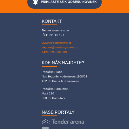
notifications_active
PŘIHLAŠTE SE K ODBĚRU NOVINEK
KONTAKT
Tender systems s.r.o.
IČO: 291 45 121
www.tendersystems.cz
support@tendersystems.cz
+420 226 258 888
KDE NÁS NAJDETE?
Pobočka Praha
Nad Hradním vodojemem 1108/53
162 00 Praha 6 - Střešovice
Pobočka Pardubice
Malá 210
530 02 Pardubice
NAŠE PORTÁLY