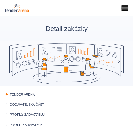
Detail zakázky
TENDER ARENA
fiber_manual_record
DODAVATELSKÁ ČÁST
keyboard_arrow_right
PROFILY ZADAVATELŮ
keyboard_arrow_right
PROFIL ZADAVATELE
keyboard_arrow_right