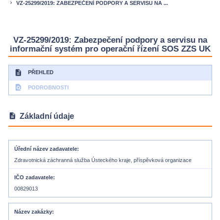
VZ-25299/2019: ZABEZPEČENÍ PODPORY A SERVISU NA ...
keyboard_arrow_right
VZ-25299/2019: Zabezpečení podpory a servisu na
informační systém pro operační řízení SOS ZZS UK
description
PŘEHLED
find_in_page
PODROBNOSTI
description
Základní údaje
Úřední název zadavatele
Zdravotnická záchranná služba Ústeckého kraje, příspěvková organizace
IČO zadavatele
00829013
Název zakázky