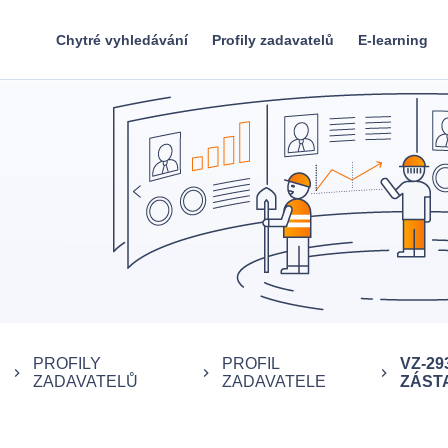
Chytré vyhledávání
Profily zadavatelů
E-learning
PROFILY
PROFIL
VZ-29
keyboard_arrow_right
keyboard_arrow_right
keyboard_arrow_right
ZADAVATELŮ
ZADAVATELE
ZÁSTA