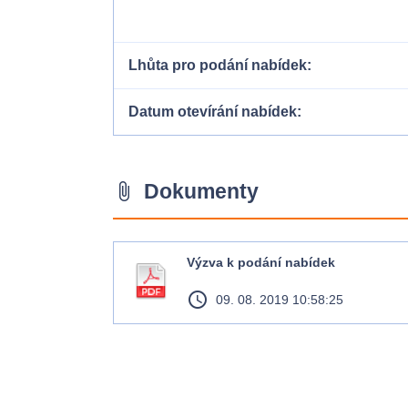
Lhůta pro podání nabídek
Datum otevírání nabídek
Dokumenty
attach_file
Výzva k podání nabídek
access_time
09. 08. 2019 10:58:25