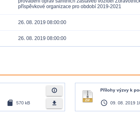
provádění oprav sanitních zástaveb vozidel Zdravotnic
příspěvkové organizace pro období 2019-2021
26. 08. 2019 08:00:00
26. 08. 2019 08:00:00
info_outline
Přílohy výzvy k p
sd_card
access_time
file_download
570 kB
09. 08. 2019 1