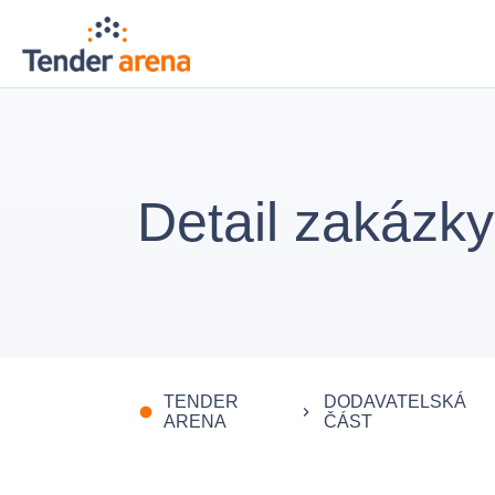
Detail zakázky
TENDER
DODAVATELSKÁ
fiber_manual_record
keyboard_arrow_right
ARENA
ČÁST