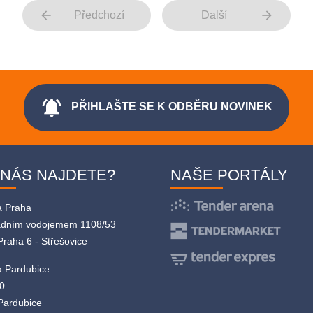
arrow_back
arrow_forward
Předchozí
Další
notifications_active
PŘIHLAŠTE SE K ODBĚRU NOVINEK
 NÁS NAJDETE?
NAŠE PORTÁLY
a Praha
adním vodojemem 1108/53
Praha 6 - Střešovice
 Pardubice
0
Pardubice