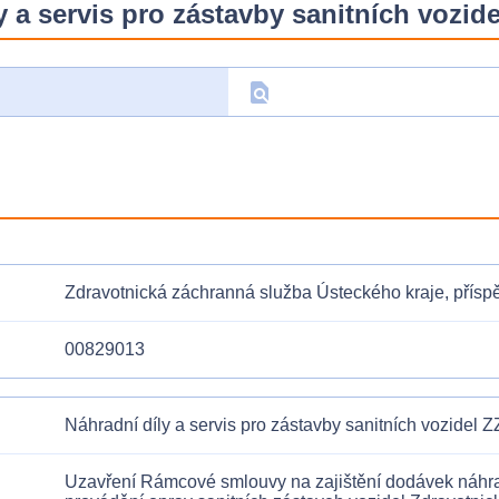
y a servis pro zástavby sanitních vozid
find_in_page
D
Zdravotnická záchranná služba Ústeckého kraje, přís
00829013
Náhradní díly a servis pro zástavby sanitních vozidel
Uzavření Rámcové smlouvy na zajištění dodávek náhrad