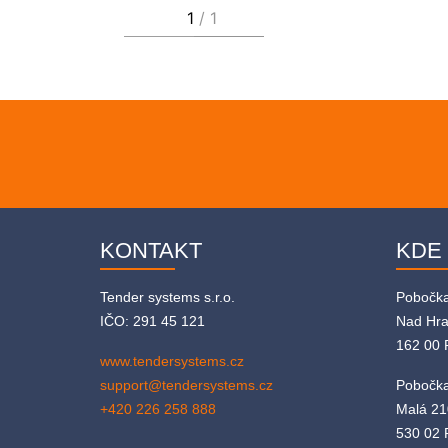
KONTAKT
KDE
Tender systems s.r.o.
Pobočk
IČO: 291 45 121
Nad Hr
162 00 
www.tendersystems.cz
support@tendersystems.cz
Pobočka
+420 226 258 888
Malá 21
530 02 