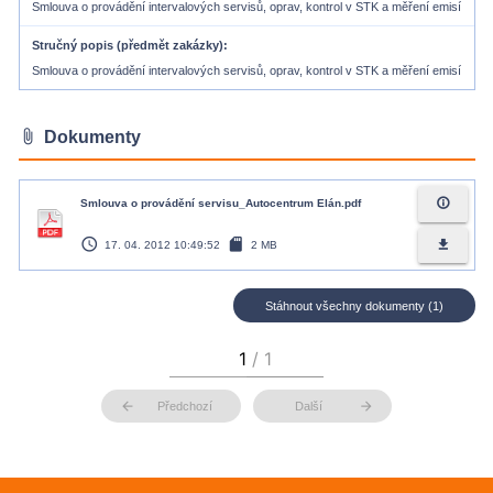
Smlouva o provádění intervalových servisů, oprav, kontrol v STK a měření emisí
Stručný popis (předmět zakázky)
Smlouva o provádění intervalových servisů, oprav, kontrol v STK a měření emisí
attach_file
Dokumenty
info_outline
Smlouva o provádění servisu_Autocentrum Elán.pdf
access_time
sd_card
file_download
17. 04. 2012 10:49:52
2 MB
Stáhnout všechny dokumenty (1)
arrow_back
arrow_forward
Předchozí
Další