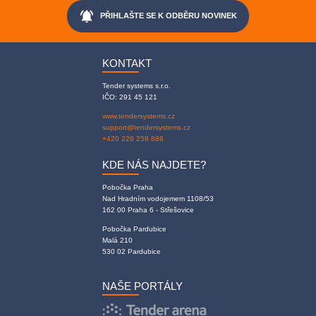
notifications_active
PŘIHLAŠTE SE K ODBĚRU NOVINEK
KONTAKT
Tender systems s.r.o.
IČO: 291 45 121
www.tendersystems.cz
support@tendersystems.cz
+420 226 258 888
KDE NÁS NAJDETE?
Pobočka Praha
Nad Hradním vodojemem 1108/53
162 00 Praha 6 - Střešovice
Pobočka Pardubice
Malá 210
530 02 Pardubice
NAŠE PORTÁLY