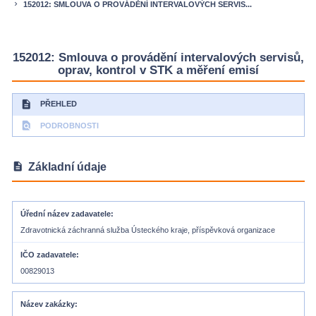
152012: SMLOUVA O PROVÁDĚNÍ INTERVALOVÝCH SERVIS...
keyboard_arrow_right
152012: Smlouva o provádění intervalových servisů,
oprav, kontrol v STK a měření emisí
description
PŘEHLED
find_in_page
PODROBNOSTI
description
Základní údaje
Úřední název zadavatele
Zdravotnická záchranná služba Ústeckého kraje, příspěvková organizace
IČO zadavatele
00829013
Název zakázky