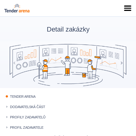
Detail zakázky
TENDER ARENA
fiber_manual_record
DODAVATELSKÁ ČÁST
keyboard_arrow_right
PROFILY ZADAVATELŮ
keyboard_arrow_right
PROFIL ZADAVATELE
keyboard_arrow_right