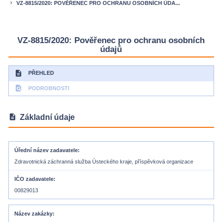
VZ-8815/2020: POVĚŘENEC PRO OCHRANU OSOBNÍCH ÚDA...
keyboard_arrow_right
VZ-8815/2020: Pověřenec pro ochranu osobních
údajů
description
PŘEHLED
find_in_page
PODROBNOSTI
description
Základní údaje
Úřední název zadavatele
Zdravotnická záchranná služba Ústeckého kraje, příspěvková organizace
IČO zadavatele
00829013
Název zakázky