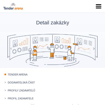
Detail zakázky
TENDER ARENA
fiber_manual_record
DODAVATELSKÁ ČÁST
keyboard_arrow_right
PROFILY ZADAVATELŮ
keyboard_arrow_right
PROFIL ZADAVATELE
keyboard_arrow_right