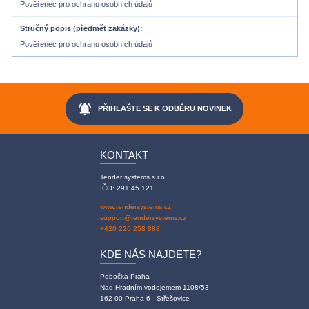
Pověřenec pro ochranu osobních údajů
Stručný popis (předmět zakázky)
Pověřenec pro ochranu osobních údajů
notifications_active
PŘIHLAŠTE SE K ODBĚRU NOVINEK
KONTAKT
Tender systems s.r.o.
IČO: 291 45 121
www.tendersystems.cz
support@tendersystems.cz
+420 226 258 888
KDE NÁS NAJDETE?
Pobočka Praha
Nad Hradním vodojemem 1108/53
162 00 Praha 6 - Střešovice