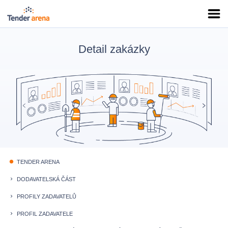
Detail zakázky
TENDER ARENA
fiber_manual_record
DODAVATELSKÁ ČÁST
keyboard_arrow_right
PROFILY ZADAVATELŮ
keyboard_arrow_right
PROFIL ZADAVATELE
keyboard_arrow_right