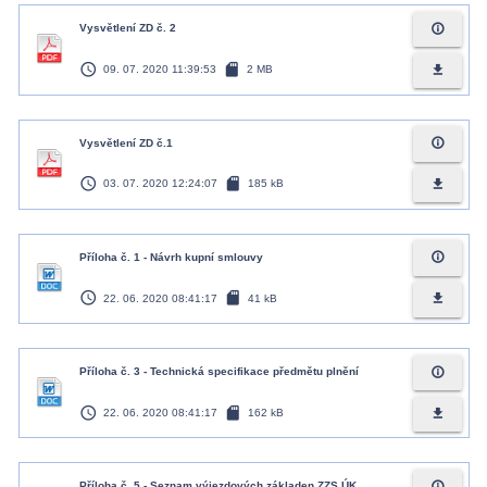
info_outline
Vysvětlení ZD č. 2
access_time
sd_card
file_download
09. 07. 2020 11:39:53
2 MB
info_outline
Vysvětlení ZD č.1
access_time
sd_card
file_download
03. 07. 2020 12:24:07
185 kB
info_outline
Příloha č. 1 - Návrh kupní smlouvy
access_time
sd_card
file_download
22. 06. 2020 08:41:17
41 kB
info_outline
Příloha č. 3 - Technická specifikace předmětu plnění
access_time
sd_card
file_download
22. 06. 2020 08:41:17
162 kB
info_outline
Příloha č. 5 - Seznam výjezdových základen ZZS ÚK