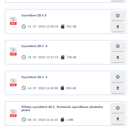
info_outline
Vysvětlení ZD č.5
access_time
sd_card
file_download
21. 07. 2020 12:06:20
561 kB
info_outline
Vysvětlení ZD č. 4
access_time
sd_card
file_download
16. 07. 2020 12:37:15
748 kB
info_outline
Vysvětlení ZD č. 3
access_time
sd_card
file_download
14. 07. 2020 11:39:09
854 kB
Příloha vysvětlení ZD 2_Technická specifikace předmětu
info_outline
plnění
access_time
sd_card
file_download
09. 07. 2020 11:41:10
1 MB