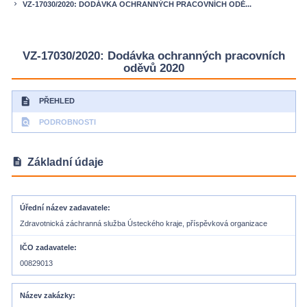
VZ-17030/2020: DODÁVKA OCHRANNÝCH PRACOVNÍCH ODĚ...
keyboard_arrow_right
VZ-17030/2020: Dodávka ochranných pracovních
oděvů 2020
description
PŘEHLED
find_in_page
PODROBNOSTI
description
Základní údaje
Úřední název zadavatele
Zdravotnická záchranná služba Ústeckého kraje, příspěvková organizace
IČO zadavatele
00829013
Název zakázky