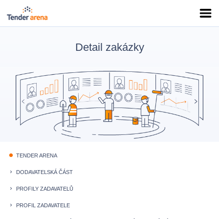
Detail zakázky
TENDER ARENA
fiber_manual_record
DODAVATELSKÁ ČÁST
keyboard_arrow_right
PROFILY ZADAVATELŮ
keyboard_arrow_right
PROFIL ZADAVATELE
keyboard_arrow_right