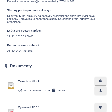
Dodávka drogerie pro výjezdové základny ZZS ÚK 2021
Stručný popis (předmět zakázky)
Uzavření Kupní smlouvy na dodávky drogistického zboží pro výjezdové
základny Zdravotnické záchranné služby Ústeckého kraje, příspěvkové
organizace
Lhůta pro podání nabídek
21. 12. 2020 09:00:00
Datum otevírání nabídek
21. 12. 2020 09:00:00
attach_file
Dokumenty
info_outline
Vysvětlení ZD č.2
access_time
sd_card
file_download
16. 12. 2020 09:15:09
554 kB
info_outline
Vysvětlení ZD č.1