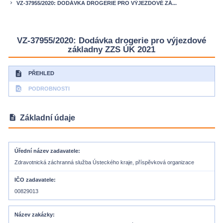
VZ-37955/2020: DODÁVKA DROGERIE PRO VÝJEZDOVÉ ZÁ...
keyboard_arrow_right
VZ-37955/2020: Dodávka drogerie pro výjezdové
základny ZZS ÚK 2021
description
PŘEHLED
find_in_page
PODROBNOSTI
description
Základní údaje
Úřední název zadavatele
Zdravotnická záchranná služba Ústeckého kraje, příspěvková organizace
IČO zadavatele
00829013
Název zakázky