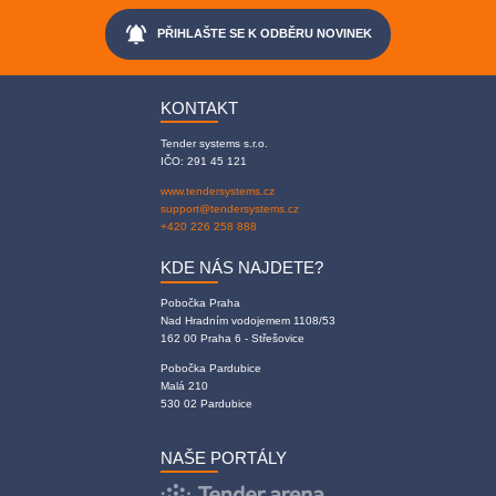
notifications_active
PŘIHLAŠTE SE K ODBĚRU NOVINEK
KONTAKT
Tender systems s.r.o.
IČO: 291 45 121
www.tendersystems.cz
support@tendersystems.cz
+420 226 258 888
KDE NÁS NAJDETE?
Pobočka Praha
Nad Hradním vodojemem 1108/53
162 00 Praha 6 - Střešovice
Pobočka Pardubice
Malá 210
530 02 Pardubice
NAŠE PORTÁLY