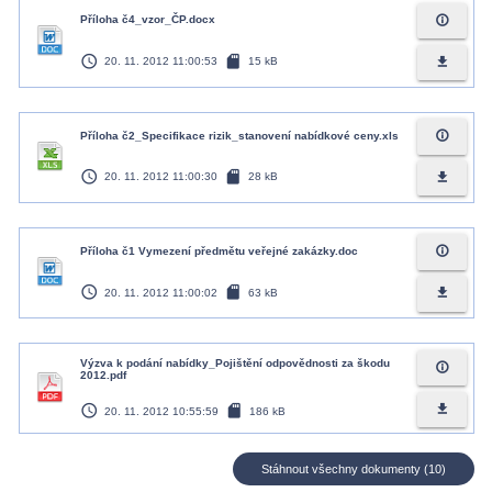
info_outline
Příloha č4_vzor_ČP.docx
access_time
sd_card
file_download
20. 11. 2012 11:00:53
15 kB
info_outline
Příloha č2_Specifikace rizik_stanovení nabídkové ceny.xls
access_time
sd_card
file_download
20. 11. 2012 11:00:30
28 kB
info_outline
Příloha č1 Vymezení předmětu veřejné zakázky.doc
access_time
sd_card
file_download
20. 11. 2012 11:00:02
63 kB
Výzva k podání nabídky_Pojištění odpovědnosti za škodu
info_outline
2012.pdf
access_time
sd_card
file_download
20. 11. 2012 10:55:59
186 kB
Stáhnout všechny dokumenty (10)