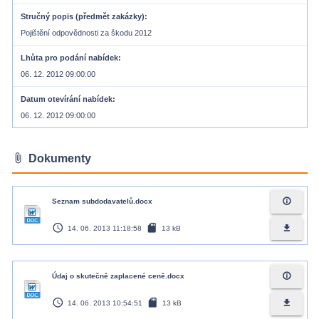
Stručný popis (předmět zakázky)
Pojištění odpovědnosti za škodu 2012
Lhůta pro podání nabídek
06. 12. 2012 09:00:00
Datum otevírání nabídek
06. 12. 2012 09:00:00
attach_file
Dokumenty
info_outline
Seznam subdodavatelů.docx
access_time
sd_card
file_download
14. 06. 2013 11:18:58
13 kB
info_outline
Údaj o skutečně zaplacené ceně.docx
access_time
sd_card
file_download
14. 06. 2013 10:54:51
13 kB