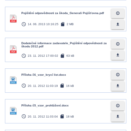
info_outline
Pojištění odpovědnosti za škodu_Generali Pojišťovna.pdf
access_time
sd_card
file_download
14. 06. 2013 10:16:25
2 MB
Dodatečné informace zadavatele_Pojištění odpovědnosti za
info_outline
škodu 2012.pdf
access_time
sd_card
file_download
23. 11. 2012 17:00:02
63 kB
info_outline
Příloha č6_vzor_krycí list.docx
access_time
sd_card
file_download
20. 11. 2012 11:03:19
16 kB
info_outline
Příloha č5_vzor_prohlášení.docx
access_time
sd_card
file_download
20. 11. 2012 11:03:04
18 kB