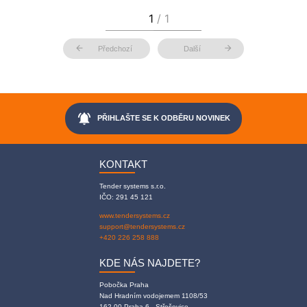
arrow_back
arrow_forward
Předchozí
Další
notifications_active
PŘIHLAŠTE SE K ODBĚRU NOVINEK
KONTAKT
Tender systems s.r.o.
IČO: 291 45 121
www.tendersystems.cz
support@tendersystems.cz
+420 226 258 888
KDE NÁS NAJDETE?
Pobočka Praha
Nad Hradním vodojemem 1108/53
162 00 Praha 6 - Střešovice