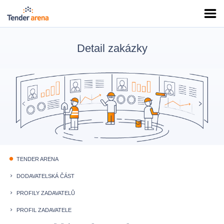
Detail zakázky
TENDER ARENA
fiber_manual_record
DODAVATELSKÁ ČÁST
keyboard_arrow_right
PROFILY ZADAVATELŮ
keyboard_arrow_right
PROFIL ZADAVATELE
keyboard_arrow_right