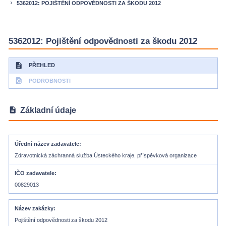
5362012: POJIŠTĚNÍ ODPOVĚDNOSTI ZA ŠKODU 2012
keyboard_arrow_right
5362012: Pojištění odpovědnosti za škodu 2012
description
PŘEHLED
find_in_page
PODROBNOSTI
description
Základní údaje
Úřední název zadavatele
Zdravotnická záchranná služba Ústeckého kraje, příspěvková organizace
IČO zadavatele
00829013
Název zakázky
Pojištění odpovědnosti za škodu 2012