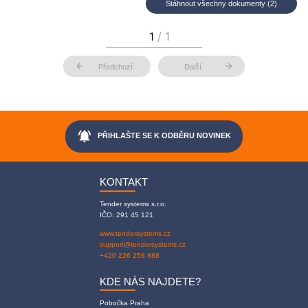
Stáhnout všechny dokumenty (2)
arrow_back
arrow_forward
Předchozí
Další
notifications_active
PŘIHLAŠTE SE K ODBĚRU NOVINEK
KONTAKT
Tender systems s.r.o.
IČO: 291 45 121
www.tendersystems.cz
support@tendersystems.cz
+420 226 258 888
KDE NÁS NAJDETE?
Pobočka Praha