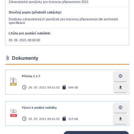
Zdravotnické pomůcky pro krizovou připravenost 2021
Stručný popis (předmět zakázky)
Dodávky zdravotnických pomůcek pro krizovou připravenost dle technické
specifikace
Lhůta pro podání nabídek
09. 06. 2021 08:00:00
attach_file
Dokumenty
info_outline
Příloha č.1-7
access_time
sd_card
file_download
26. 05. 2021 09:41:02
486 kB
info_outline
Výzva k podání nabídky
access_time
sd_card
file_download
26. 05. 2021 09:41:02
315 kB