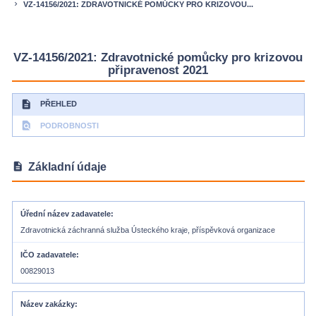
VZ-14156/2021: ZDRAVOTNICKÉ POMŮCKY PRO KRIZOVOU...
keyboard_arrow_right
VZ-14156/2021: Zdravotnické pomůcky pro krizovou
připravenost 2021
description
PŘEHLED
find_in_page
PODROBNOSTI
description
Základní údaje
Úřední název zadavatele
Zdravotnická záchranná služba Ústeckého kraje, příspěvková organizace
IČO zadavatele
00829013
Název zakázky