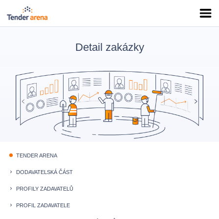
Detail zakázky
TENDER ARENA
fiber_manual_record
DODAVATELSKÁ ČÁST
keyboard_arrow_right
PROFILY ZADAVATELŮ
keyboard_arrow_right
PROFIL ZADAVATELE
keyboard_arrow_right