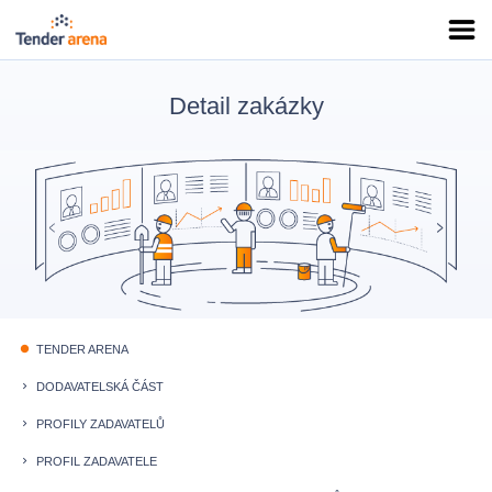
Detail zakázky
TENDER ARENA
fiber_manual_record
DODAVATELSKÁ ČÁST
keyboard_arrow_right
PROFILY ZADAVATELŮ
keyboard_arrow_right
PROFIL ZADAVATELE
keyboard_arrow_right