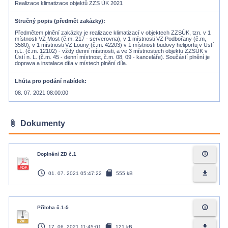
Realizace klimatizace objektů ZZS ÚK 2021
Stručný popis (předmět zakázky)
Předmětem plnění zakázky je realizace klimatizací v objektech ZZSÚK, tzn. v 1
místnosti VZ Most (č.m. 217 - serverovna), v 1 místnosti VZ Podbořany (č.m.
3580), v 1 místnosti VZ Louny (č.m. 42203) v 1 místnosti budovy heliportu v Ústí
n.L. (č.m. 12102) - vždy denní místnosti, a ve 3 místnostech objektu ZZSÚK v
Ústí n. L. (č.m. 45 - denní místnost, č.m. 08, 09 - kanceláře). Součástí plnění je
doprava a instalace díla v místech plnění díla.
Lhůta pro podání nabídek
08. 07. 2021 08:00:00
attach_file
Dokumenty
info_outline
Doplnění ZD č.1
access_time
sd_card
file_download
01. 07. 2021 05:47:22
555 kB
info_outline
Příloha č.1-5
access_time
sd_card
file_download
17. 06. 2021 11:45:01
121 kB