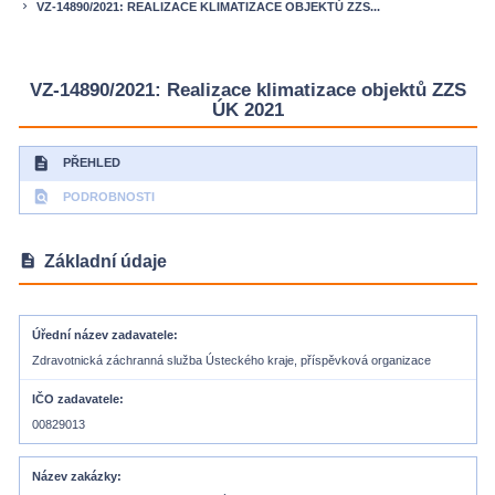
VZ-14890/2021: REALIZACE KLIMATIZACE OBJEKTŮ ZZS...
keyboard_arrow_right
VZ-14890/2021: Realizace klimatizace objektů ZZS
ÚK 2021
description
PŘEHLED
find_in_page
PODROBNOSTI
description
Základní údaje
Úřední název zadavatele
Zdravotnická záchranná služba Ústeckého kraje, příspěvková organizace
IČO zadavatele
00829013
Název zakázky