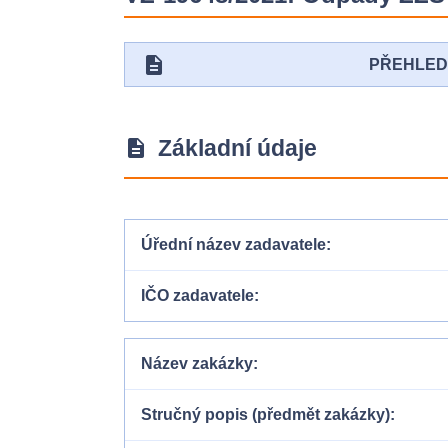
description
PŘEHLE
Základní údaje
description
Úřední název zadavatele
IČO zadavatele
Název zakázky
Stručný popis (předmět zakázky)