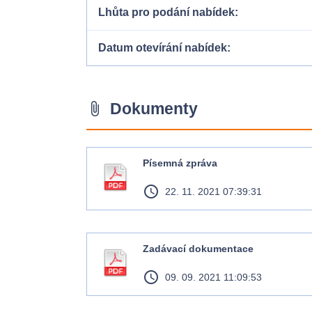
Lhůta pro podání nabídek
Datum otevírání nabídek
Dokumenty
attach_file
Písemná zpráva
access_time
22. 11. 2021 07:39:31
Zadávací dokumentace
access_time
09. 09. 2021 11:09:53