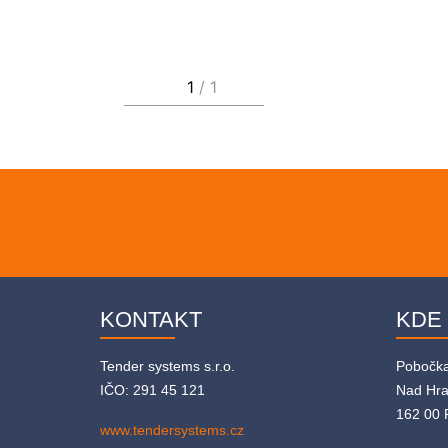
KONTAKT
KDE
Tender systems s.r.o.
Pobočk
IČO: 291 45 121
Nad Hr
162 00 
www.tendersystems.cz