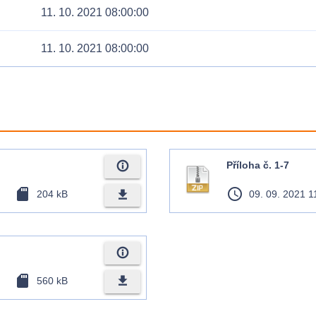
11. 10. 2021 08:00:00
11. 10. 2021 08:00:00
info_outline
Příloha č. 1-7
sd_card
access_time
file_download
204 kB
09. 09. 2021 1
info_outline
sd_card
file_download
560 kB