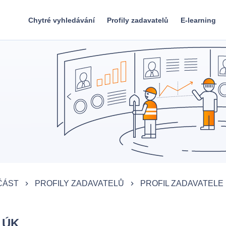
Chytré vyhledávání
Profily zadavatelů
E-learning
ČÁST
PROFILY ZADAVATELŮ
PROFIL ZADAVATELE
keyboard_arrow_right
keyboard_arrow_right
 ÚK