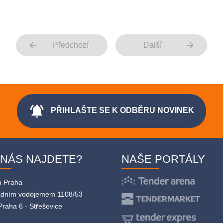
arrow_back
arrow_forward
Předchozí
Další
notifications_active
PŘIHLAŠTE SE K ODBĚRU NOVINEK
 NÁS NAJDETE?
NAŠE PORTÁLY
a Praha
adním vodojemem 1108/53
Praha 6 - Střešovice