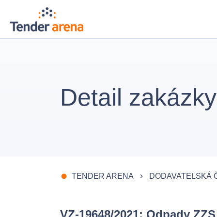
Detail zakázky
TENDER ARENA
DODAVATELSKÁ 
fiber_manual_record
keyboard_arrow_right
VZ-19648/2021: Odpady ZZS