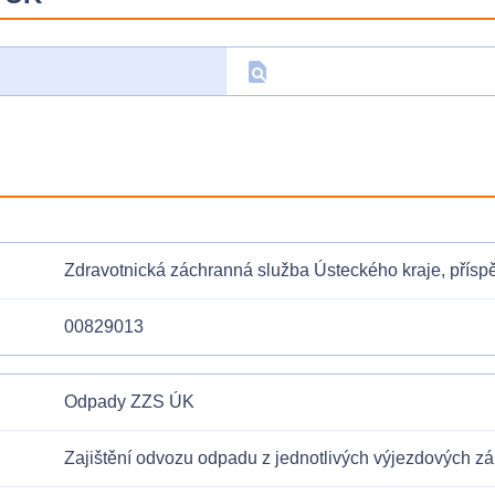
find_in_page
D
Zdravotnická záchranná služba Ústeckého kraje, přís
00829013
Odpady ZZS ÚK
Zajištění odvozu odpadu z jednotlivých výjezdových zá