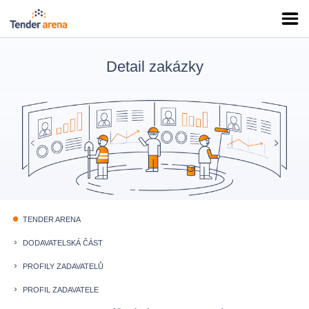
Detail zakázky
TENDER ARENA
fiber_manual_record
DODAVATELSKÁ ČÁST
keyboard_arrow_right
PROFILY ZADAVATELŮ
keyboard_arrow_right
PROFIL ZADAVATELE
keyboard_arrow_right