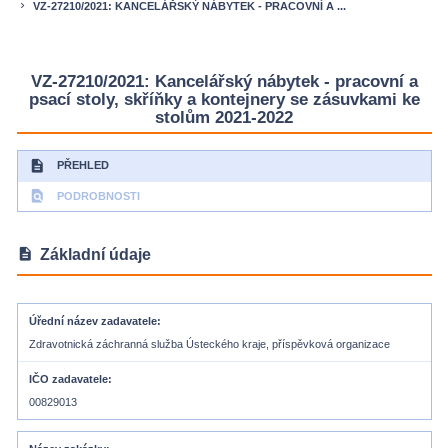
VZ-27210/2021: KANCELÁŘSKÝ NÁBYTEK - PRACOVNÍ A ...
keyboard_arrow_right
VZ-27210/2021: Kancelářský nábytek - pracovní a
psací stoly, skříňky a kontejnery se zásuvkami ke
stolům 2021-2022
description
PŘEHLED
find_in_page
PODROBNOSTI
description
Základní údaje
Úřední název zadavatele
Zdravotnická záchranná služba Ústeckého kraje, příspěvková organizace
IČO zadavatele
00829013