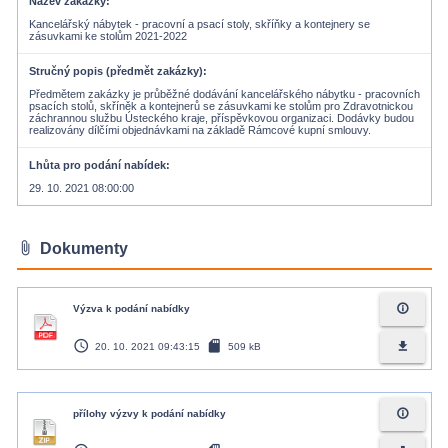
Název zakázky
Kancelářský nábytek - pracovní a psací stoly, skříňky a kontejnery se
zásuvkami ke stolům 2021-2022
Stručný popis (předmět zakázky)
Předmětem zakázky je průběžné dodávání kancelářského nábytku - pracovních
psacích stolů, skříněk a kontejnerů se zásuvkami ke stolům pro Zdravotnickou
záchrannou službu Ústeckého kraje, příspěvkovou organizaci. Dodávky budou
realizovány dílčími objednávkami na základě Rámcové kupní smlouvy.
Lhůta pro podání nabídek
29. 10. 2021 08:00:00
attach_file
Dokumenty
info_outline
Výzva k podání nabídky
access_time
sd_card
file_download
20. 10. 2021 09:43:15
509 kB
info_outline
přílohy výzvy k podání nabídky