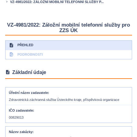
VZ-4981/2022: ZÁLOŽNÍ MOBILNÍ TELEFONNÍ SLUŽBY P...
keyboard_arrow_right
VZ-4981/2022: Záložní mobilní telefonní služby pro
ZZS ÚK
description
PŘEHLED
find_in_page
PODROBNOSTI
description
Základní údaje
Úřední název zadavatele
Zdravotnická záchranná služba Ústeckého kraje, příspěvková organizace
IČO zadavatele
00829013
Název zakázky