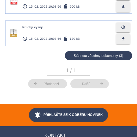
access_time
sd_card
file_download
15. 02. 2022 10:08:56
600 kB
info_outline
Přílohy výzvy
access_time
sd_card
file_download
15. 02. 2022 10:08:56
129 kB
Stáhnout všechny dokumenty (3)
arrow_back
arrow_forward
Předchozí
Další
notifications_active
PŘIHLAŠTE SE K ODBĚRU NOVINEK
KONTAKT