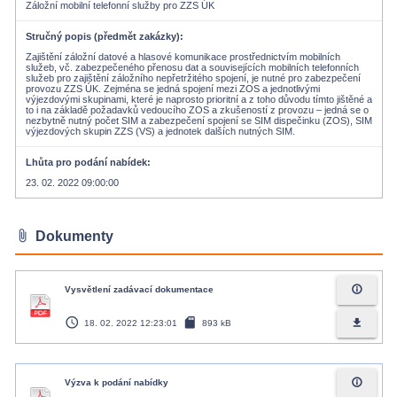
Záložní mobilní telefonní služby pro ZZS ÚK
Stručný popis (předmět zakázky)
Zajištění záložní datové a hlasové komunikace prostřednictvím mobilních
služeb, vč. zabezpečeného přenosu dat a souvisejících mobilních telefonních
služeb pro zajištění záložního nepřetržitého spojení, je nutné pro zabezpečení
provozu ZZS ÚK. Zejména se jedná spojení mezi ZOS a jednotlivými
výjezdovými skupinami, které je naprosto prioritní a z toho důvodu tímto jištěné a
to i na základě požadavků vedoucího ZOS a zkušeností z provozu – jedná se o
nezbytně nutný počet SIM a zabezpečení spojení se SIM dispečinku (ZOS), SIM
výjezdových skupin ZZS (VS) a jednotek dalších nutných SIM.
Lhůta pro podání nabídek
23. 02. 2022 09:00:00
attach_file
Dokumenty
info_outline
Vysvětlení zadávací dokumentace
access_time
sd_card
file_download
18. 02. 2022 12:23:01
893 kB
info_outline
Výzva k podání nabídky