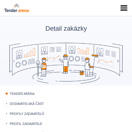
Detail zakázky
TENDER ARENA
fiber_manual_record
DODAVATELSKÁ ČÁST
keyboard_arrow_right
PROFILY ZADAVATELŮ
keyboard_arrow_right
PROFIL ZADAVATELE
keyboard_arrow_right