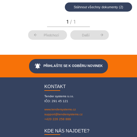
Stáhnout všechny dokumenty (2)
arrow_back
arrow_forward
Předchozí
Další
notifications_active
PŘIHLAŠTE SE K ODBĚRU NOVINEK
KONTAKT
Tender systems s.r.o.
IČO: 291 45 121
www.tendersystems.cz
support@tendersystems.cz
+420 226 258 888
KDE NÁS NAJDETE?