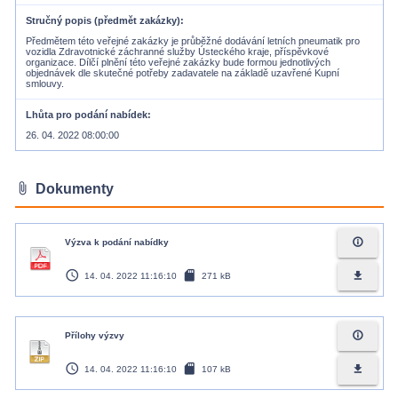
Stručný popis (předmět zakázky)
Předmětem této veřejné zakázky je průběžné dodávání letních pneumatik pro
vozidla Zdravotnické záchranné služby Ústeckého kraje, příspěvkové
organizace. Dílčí plnění této veřejné zakázky bude formou jednotlivých
objednávek dle skutečné potřeby zadavatele na základě uzavřené Kupní
smlouvy.
Lhůta pro podání nabídek
26. 04. 2022 08:00:00
attach_file
Dokumenty
info_outline
Výzva k podání nabídky
access_time
sd_card
file_download
14. 04. 2022 11:16:10
271 kB
info_outline
Přílohy výzvy
access_time
sd_card
file_download
14. 04. 2022 11:16:10
107 kB