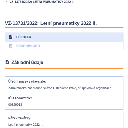
VZ-13731/2022: LETNÍ PNEUMATIKY 2022 II.
keyboard_arrow_right
VZ-13731/2022: Letní pneumatiky 2022 II.
description
PŘEHLED
find_in_page
PODROBNOSTI
description
Základní údaje
Úřední název zadavatele
Zdravotnická záchranná služba Ústeckého kraje, příspěvková organizace
IČO zadavatele
00829013
Název zakázky
Letní pneumatiky 2022 II.