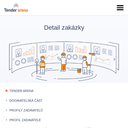
Detail zakázky
TENDER ARENA
fiber_manual_record
DODAVATELSKÁ ČÁST
keyboard_arrow_right
PROFILY ZADAVATELŮ
keyboard_arrow_right
PROFIL ZADAVATELE
keyboard_arrow_right