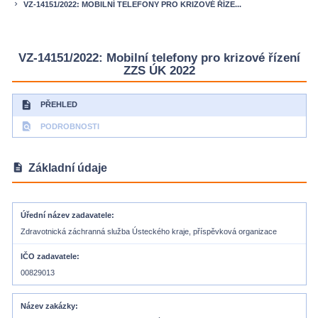
VZ-14151/2022: MOBILNÍ TELEFONY PRO KRIZOVÉ ŘÍZE...
keyboard_arrow_right
VZ-14151/2022: Mobilní telefony pro krizové řízení
ZZS ÚK 2022
description
PŘEHLED
find_in_page
PODROBNOSTI
description
Základní údaje
Úřední název zadavatele
Zdravotnická záchranná služba Ústeckého kraje, příspěvková organizace
IČO zadavatele
00829013
Název zakázky