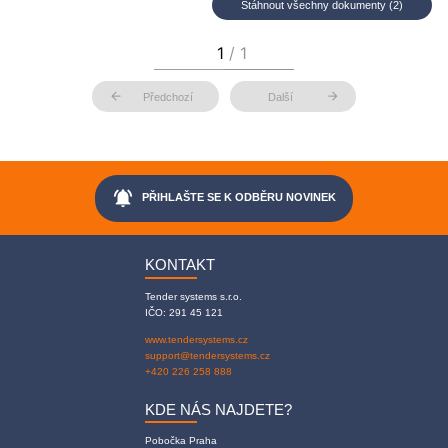
Stáhnout všechny dokumenty (2)
arrow_back
arrow_forward
Předchozí
Další
notifications_active
PŘIHLAŠTE SE K ODBĚRU NOVINEK
KONTAKT
Tender systems s.r.o.
IČO: 291 45 121
www.tendersystems.cz
support@tendersystems.cz
+420 226 258 888
KDE NÁS NAJDETE?
Pobočka Praha