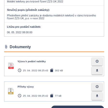
Mobilní telefony pro krizové řízení ZZS ÚK 2022
Stručný popis (předmět zakázky)
Předmětem plnění zakázky je dodávka mobilních telefonů v rámci krizového
řízení ZZS ÚK, p.o. v roce 2022
Lhůta pro podání nabídek
06. 05. 2022 08:00:00
attach_file
Dokumenty
info_outline
Výzva k podání nabídky
access_time
sd_card
file_download
25. 04. 2022 08:25:43
302 kB
info_outline
Přílohy výzvy
access_time
sd_card
file_download
25. 04. 2022 08:25:42
77 kB