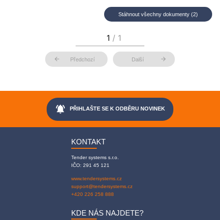
Stáhnout všechny dokumenty (2)
arrow_back
arrow_forward
Předchozí
Další
notifications_active
PŘIHLAŠTE SE K ODBĚRU NOVINEK
KONTAKT
Tender systems s.r.o.
IČO: 291 45 121
www.tendersystems.cz
support@tendersystems.cz
+420 226 258 888
KDE NÁS NAJDETE?