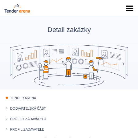
Detail zakázky
TENDER ARENA
fiber_manual_record
DODAVATELSKÁ ČÁST
keyboard_arrow_right
PROFILY ZADAVATELŮ
keyboard_arrow_right
PROFIL ZADAVATELE
keyboard_arrow_right