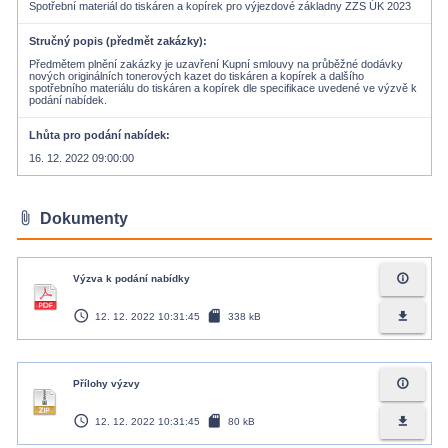
Spotřební materiál do tiskáren a kopírek pro výjezdové základny ZZS ÚK 2023
Stručný popis (předmět zakázky)
Předmětem plnění zakázky je uzavření Kupní smlouvy na průběžné dodávky
nových originálních tonerových kazet do tiskáren a kopírek a dalšího
spotřebního materiálu do tiskáren a kopírek dle specifikace uvedené ve výzvě k
podání nabídek.
Lhůta pro podání nabídek
16. 12. 2022 09:00:00
attach_file
Dokumenty
info_outline
Výzva k podání nabídky
access_time
sd_card
file_download
12. 12. 2022 10:31:45
338 kB
info_outline
Přílohy výzvy
access_time
sd_card
file_download
12. 12. 2022 10:31:45
80 kB