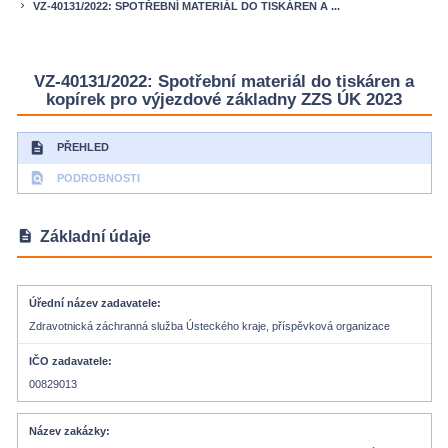
VZ-40131/2022: SPOTŘEBNÍ MATERIÁL DO TISKÁREN A ...
keyboard_arrow_right
VZ-40131/2022: Spotřební materiál do tiskáren a
kopírek pro výjezdové základny ZZS ÚK 2023
description
PŘEHLED
find_in_page
PODROBNOSTI
description
Základní údaje
Úřední název zadavatele
Zdravotnická záchranná služba Ústeckého kraje, příspěvková organizace
IČO zadavatele
00829013
Název zakázky