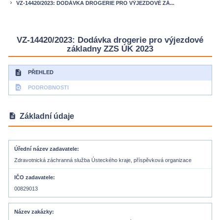
VZ-14420/2023: DODÁVKA DROGERIE PRO VÝJEZDOVÉ ZÁ...
keyboard_arrow_right
VZ-14420/2023: Dodávka drogerie pro výjezdové
základny ZZS ÚK 2023
description
PŘEHLED
find_in_page
PODROBNOSTI
description
Základní údaje
Úřední název zadavatele
Zdravotnická záchranná služba Ústeckého kraje, příspěvková organizace
IČO zadavatele
00829013
Název zakázky