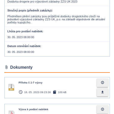
Dodávka drogerie pro výjezdové základny ZZS ÚK 2023
Stručný popis (předmět zakázky)
Předmětem plnění zakázky jsou průběžné dodávky drogistického zboží na
jednotlivé výjezdové základny ZZS ÚK, p.o. na základě objednávek dle aktuální
potřeby kupujícího.
Lhůta pro podání nabídek
30. 05. 2023 08:00:00
Datum otevírání nabídek
30. 05. 2023 08:00:00
attach_file
Dokumenty
info_outline
Příloha č.1-7 výzvy
access_time
sd_card
file_download
16. 05. 2023 09:23:36
100 kB
info_outline
Výzva k podání nabídek