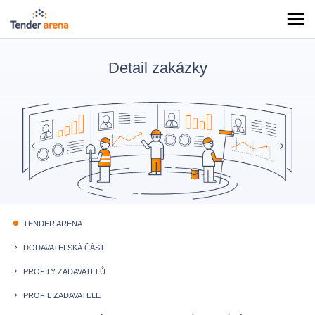
Detail zakázky
TENDER ARENA
fiber_manual_record
DODAVATELSKÁ ČÁST
keyboard_arrow_right
PROFILY ZADAVATELŮ
keyboard_arrow_right
PROFIL ZADAVATELE
keyboard_arrow_right