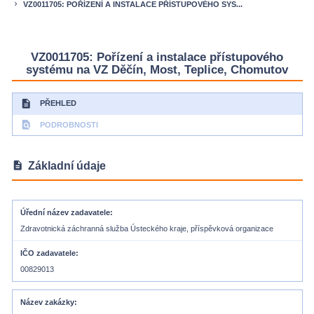
VZ0011705: POŘÍZENÍ A INSTALACE PŘÍSTUPOVÉHO SYS...
keyboard_arrow_right
VZ0011705: Pořízení a instalace přístupového
systému na VZ Děčín, Most, Teplice, Chomutov
description
PŘEHLED
find_in_page
PODROBNOSTI
description
Základní údaje
Úřední název zadavatele
Zdravotnická záchranná služba Ústeckého kraje, příspěvková organizace
IČO zadavatele
00829013
Název zakázky