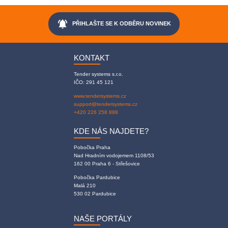
notifications_active
PŘIHLAŠTE SE K ODBĚRU NOVINEK
KONTAKT
Tender systems s.r.o.
IČO: 291 45 121
www.tendersystems.cz
support@tendersystems.cz
+420 226 258 888
KDE NÁS NAJDETE?
Pobočka Praha
Nad Hradním vodojemem 1108/53
162 00 Praha 6 - Střešovice
Pobočka Pardubice
Malá 210
530 02 Pardubice
NAŠE PORTÁLY