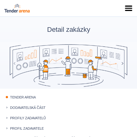
Detail zakázky
TENDER ARENA
fiber_manual_record
DODAVATELSKÁ ČÁST
keyboard_arrow_right
PROFILY ZADAVATELŮ
keyboard_arrow_right
PROFIL ZADAVATELE
keyboard_arrow_right