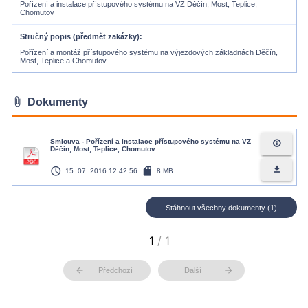
Pořízení a instalace přístupového systému na VZ Děčín, Most, Teplice,
Chomutov
Stručný popis (předmět zakázky)
Pořízení a montáž přístupového systému na výjezdových základnách Děčín,
Most, Teplice a Chomutov
attach_file
Dokumenty
Smlouva - Pořízení a instalace přístupového systému na VZ
info_outline
Děčín, Most, Teplice, Chomutov
access_time
sd_card
file_download
15. 07. 2016 12:42:56
8 MB
Stáhnout všechny dokumenty (1)
arrow_back
arrow_forward
Předchozí
Další