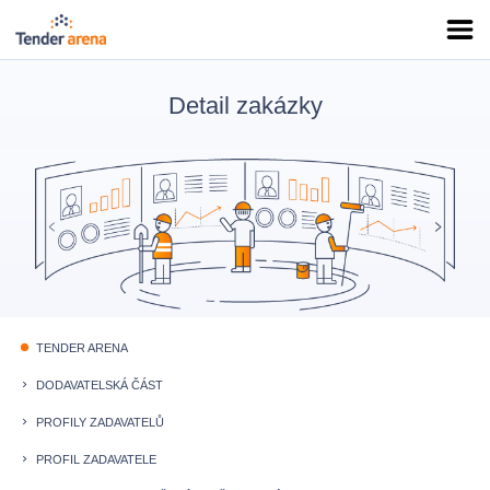
Detail zakázky
TENDER ARENA
fiber_manual_record
DODAVATELSKÁ ČÁST
keyboard_arrow_right
PROFILY ZADAVATELŮ
keyboard_arrow_right
PROFIL ZADAVATELE
keyboard_arrow_right