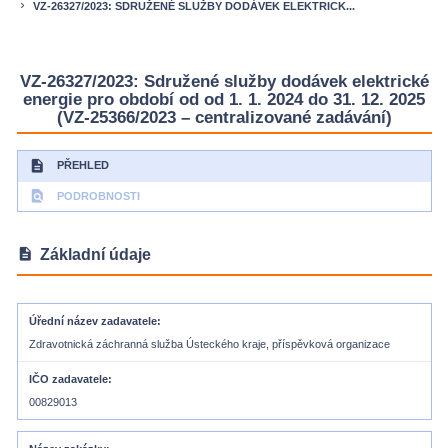
VZ-26327/2023: SDRUŽENÉ SLUŽBY DODÁVEK ELEKTRICK...
keyboard_arrow_right
VZ-26327/2023: Sdružené služby dodávek elektrické
energie pro období od od 1. 1. 2024 do 31. 12. 2025
(VZ-25366/2023 – centralizované zadávání)
description
PŘEHLED
find_in_page
PODROBNOSTI
description
Základní údaje
Úřední název zadavatele
Zdravotnická záchranná služba Ústeckého kraje, příspěvková organizace
IČO zadavatele
00829013