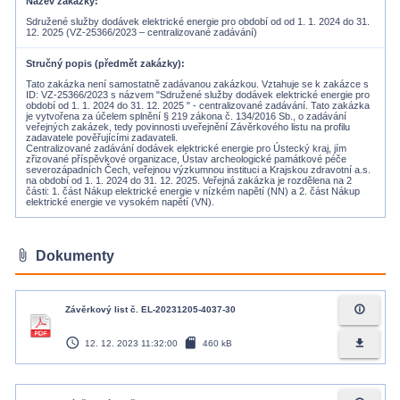
Název zakázky
Sdružené služby dodávek elektrické energie pro období od od 1. 1. 2024 do 31.
12. 2025 (VZ-25366/2023 – centralizované zadávání)
Stručný popis (předmět zakázky)
Tato zakázka není samostatně zadávanou zakázkou. Vztahuje se k zakázce s
ID: VZ-25366/2023 s názvem "Sdružené služby dodávek elektrické energie pro
období od 1. 1. 2024 do 31. 12. 2025 " - centralizované zadávání. Tato zakázka
je vytvořena za účelem splnění § 219 zákona č. 134/2016 Sb., o zadávání
veřejných zakázek, tedy povinnosti uveřejnění Závěrkového listu na profilu
zadavatele pověřujícími zadavateli.
Centralizované zadávání dodávek elektrické energie pro Ústecký kraj, jím
zřizované příspěvkové organizace, Ústav archeologické památkové péče
severozápadních Čech, veřejnou výzkumnou instituci a Krajskou zdravotní a.s.
na období od 1. 1. 2024 do 31. 12. 2025. Veřejná zakázka je rozdělena na 2
části: 1. část Nákup elektrické energie v nízkém napětí (NN) a 2. část Nákup
attach_file
Dokumenty
info_outline
Závěrkový list č. EL-20231205-4037-30
access_time
sd_card
file_download
12. 12. 2023 11:32:00
460 kB