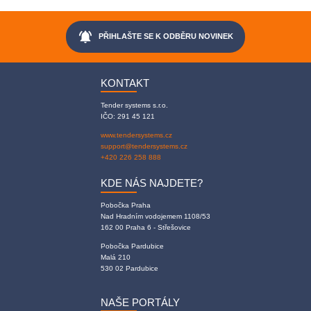
notifications_active
PŘIHLAŠTE SE K ODBĚRU NOVINEK
KONTAKT
Tender systems s.r.o.
IČO: 291 45 121
www.tendersystems.cz
support@tendersystems.cz
+420 226 258 888
KDE NÁS NAJDETE?
Pobočka Praha
Nad Hradním vodojemem 1108/53
162 00 Praha 6 - Střešovice
Pobočka Pardubice
Malá 210
530 02 Pardubice
NAŠE PORTÁLY