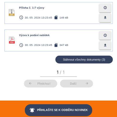
info_outline
Příloha č. 1-7 výzvy
access_time
sd_card
file_download
30. 05. 2024 13:23:45
146 kB
info_outline
Výzva k podání nabídek
access_time
sd_card
file_download
30. 05. 2024 13:23:45
347 kB
Stáhnout všechny dokumenty (3)
arrow_back
arrow_forward
Předchozí
Další
notifications_active
PŘIHLAŠTE SE K ODBĚRU NOVINEK