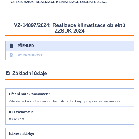
VZ-14897/2024: REALIZACE KLIMATIZACE OBJEKTŮ ZZS...
keyboard_arrow_right
VZ-14897/2024: Realizace klimatizace objektů
ZZSÚK 2024
description
PŘEHLED
find_in_page
PODROBNOSTI
description
Základní údaje
Úřední název zadavatele
Zdravotnická záchranná služba Ústeckého kraje, příspěvková organizace
IČO zadavatele
00829013
Název zakázky