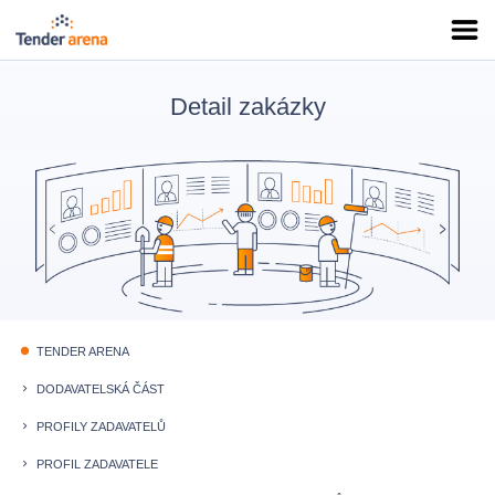
Detail zakázky
TENDER ARENA
fiber_manual_record
DODAVATELSKÁ ČÁST
keyboard_arrow_right
PROFILY ZADAVATELŮ
keyboard_arrow_right
PROFIL ZADAVATELE
keyboard_arrow_right