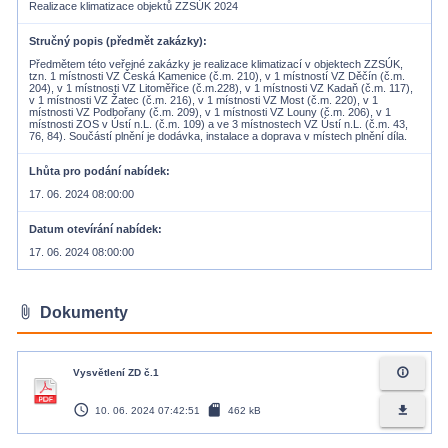
Realizace klimatizace objektů ZZSÚK 2024
Stručný popis (předmět zakázky)
Předmětem této veřejné zakázky je realizace klimatizací v objektech ZZSÚK,
tzn. 1 místnosti VZ Česká Kamenice (č.m. 210), v 1 místností VZ Děčín (č.m.
204), v 1 místnosti VZ Litoměřice (č.m.228), v 1 místnosti VZ Kadaň (č.m. 117),
v 1 místnosti VZ Žatec (č.m. 216), v 1 místnosti VZ Most (č.m. 220), v 1
místnosti VZ Podbořany (č.m. 209), v 1 místnosti VZ Louny (č.m. 206), v 1
místnosti ZOS v Ústí n.L. (č.m. 109) a ve 3 místnostech VZ Ústí n.L. (č.m. 43,
76, 84). Součástí plnění je dodávka, instalace a doprava v místech plnění díla.
Lhůta pro podání nabídek
17. 06. 2024 08:00:00
Datum otevírání nabídek
17. 06. 2024 08:00:00
attach_file
Dokumenty
info_outline
Vysvětlení ZD č.1
access_time
sd_card
file_download
10. 06. 2024 07:42:51
462 kB