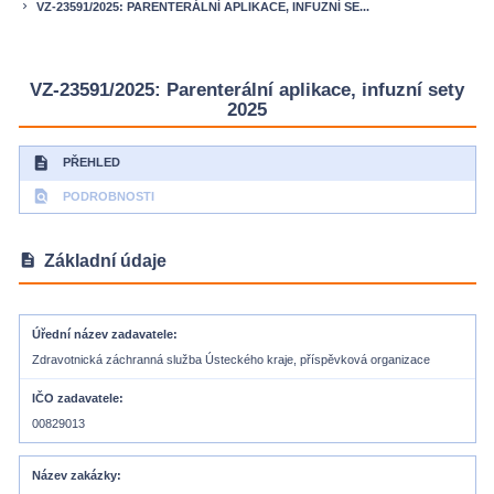
VZ-23591/2025: PARENTERÁLNÍ APLIKACE, INFUZNÍ SE...
keyboard_arrow_right
VZ-23591/2025: Parenterální aplikace, infuzní sety
2025
description
PŘEHLED
find_in_page
PODROBNOSTI
description
Základní údaje
Úřední název zadavatele
Zdravotnická záchranná služba Ústeckého kraje, příspěvková organizace
IČO zadavatele
00829013
Název zakázky