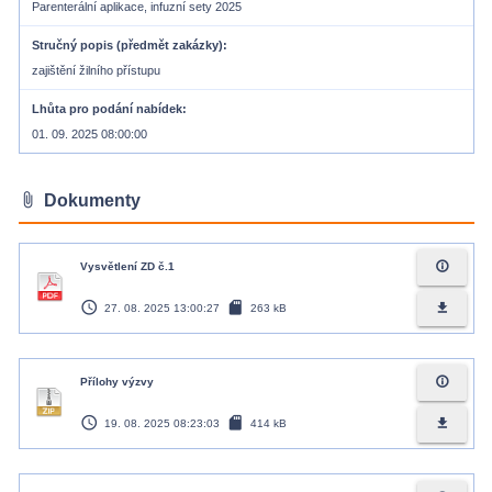
Parenterální aplikace, infuzní sety 2025
Stručný popis (předmět zakázky)
zajištění žilního přístupu
Lhůta pro podání nabídek
01. 09. 2025 08:00:00
attach_file
Dokumenty
info_outline
Vysvětlení ZD č.1
access_time
sd_card
file_download
27. 08. 2025 13:00:27
263 kB
info_outline
Přílohy výzvy
access_time
sd_card
file_download
19. 08. 2025 08:23:03
414 kB