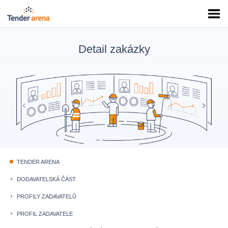
Detail zakázky
TENDER ARENA
fiber_manual_record
DODAVATELSKÁ ČÁST
keyboard_arrow_right
PROFILY ZADAVATELŮ
keyboard_arrow_right
PROFIL ZADAVATELE
keyboard_arrow_right