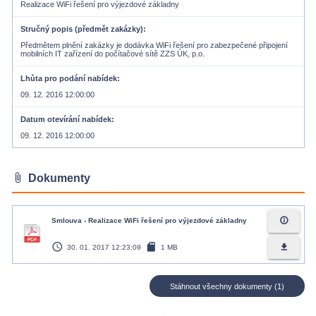
Realizace WiFi řešení pro výjezdové základny
Stručný popis (předmět zakázky)
Předmětem plnění zakázky je dodávka WiFi řešení pro zabezpečené připojení
mobilních IT zařízení do počítačové sítě ZZS ÚK, p.o.
Lhůta pro podání nabídek
09. 12. 2016 12:00:00
Datum otevírání nabídek
09. 12. 2016 12:00:00
attach_file
Dokumenty
info_outline
Smlouva - Realizace WiFi řešení pro výjezdové základny
access_time
sd_card
file_download
30. 01. 2017 12:23:09
1 MB
Stáhnout všechny dokumenty (1)