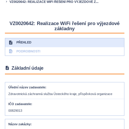
VZ0020642: REALIZACE WIFI ŘEŠENÍ PRO VÝJEZDOVÉ Z...
keyboard_arrow_right
VZ0020642: Realizace WiFi řešení pro výjezdové
základny
description
PŘEHLED
find_in_page
PODROBNOSTI
description
Základní údaje
Úřední název zadavatele
Zdravotnická záchranná služba Ústeckého kraje, příspěvková organizace
IČO zadavatele
00829013
Název zakázky