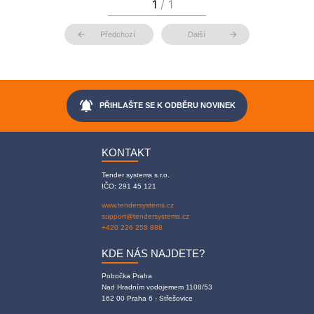
arrow_back
arrow_forward
Předchozí
Další
notifications_active
PŘIHLAŠTE SE K ODBĚRU NOVINEK
KONTAKT
Tender systems s.r.o.
IČO: 291 45 121
www.tendersystems.cz
support@tendersystems.cz
+420 226 258 888
KDE NÁS NAJDETE?
Pobočka Praha
Nad Hradním vodojemem 1108/53
162 00 Praha 6 - Střešovice