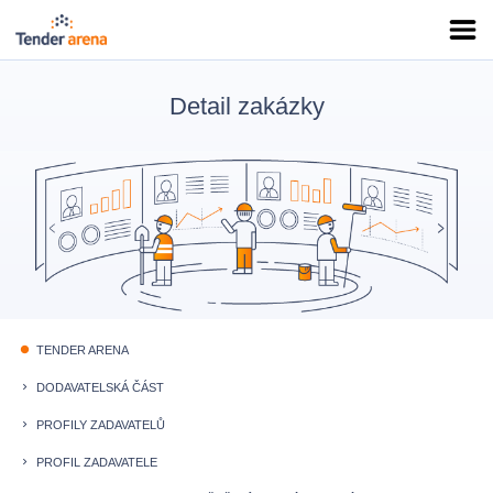
Detail zakázky
TENDER ARENA
fiber_manual_record
DODAVATELSKÁ ČÁST
keyboard_arrow_right
PROFILY ZADAVATELŮ
keyboard_arrow_right
PROFIL ZADAVATELE
keyboard_arrow_right