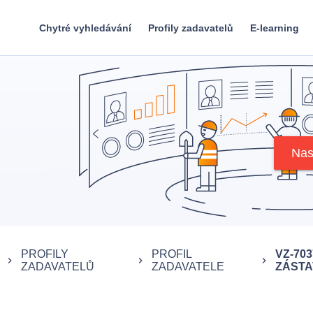
Chytré vyhledávání
Profily zadavatelů
E-learning
Nas
PROFILY
PROFIL
VZ-703
keyboard_arrow_right
keyboard_arrow_right
keyboard_arrow_right
ZADAVATELŮ
ZADAVATELE
ZÁSTAV