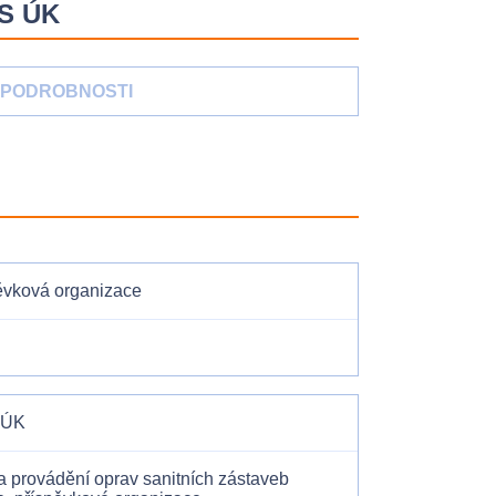
ZS ÚK
PODROBNOSTI
pěvková organizace
S ÚK
a provádění oprav sanitních zástaveb