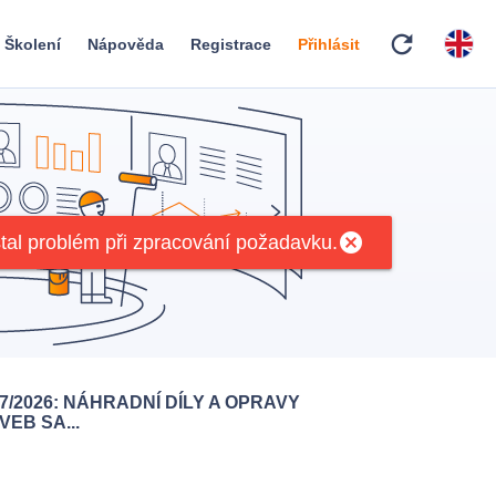
refresh
Školení
Nápověda
Registrace
Přihlásit
cancel
tal problém při zpracování požadavku.
7/2026: NÁHRADNÍ DÍLY A OPRAVY
EB SA...