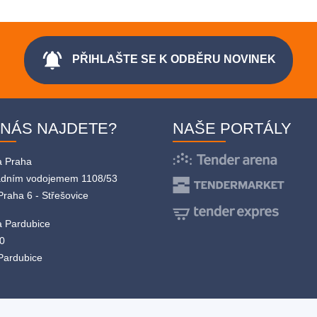
notifications_active
PŘIHLAŠTE SE K ODBĚRU NOVINEK
 NÁS NAJDETE?
NAŠE PORTÁLY
a Praha
adním vodojemem 1108/53
Praha 6 - Střešovice
 Pardubice
0
Pardubice