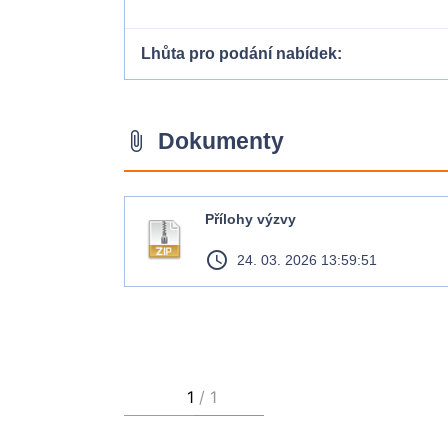
Lhůta pro podání nabídek
Dokumenty
attach_file
Přílohy výzvy
access_time
24. 03. 2026 13:59:51