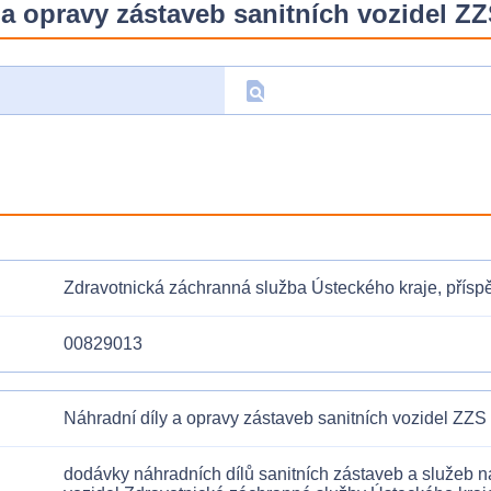
 a opravy zástaveb sanitních vozidel Z
find_in_page
D
Zdravotnická záchranná služba Ústeckého kraje, přís
00829013
Náhradní díly a opravy zástaveb sanitních vozidel ZZ
dodávky náhradních dílů sanitních zástaveb a služeb n