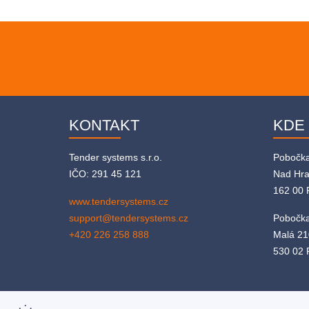
KONTAKT
KDE
Tender systems s.r.o.
Pobočk
IČO: 291 45 121
Nad Hr
162 00 
www.tendersystems.cz
support@tendersystems.cz
Pobočka
+420 226 258 888
Malá 21
530 02 