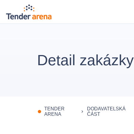
Detail zakázky
TENDER
DODAVATELSKÁ
fiber_manual_record
keyboard_arrow_right
ARENA
ČÁST