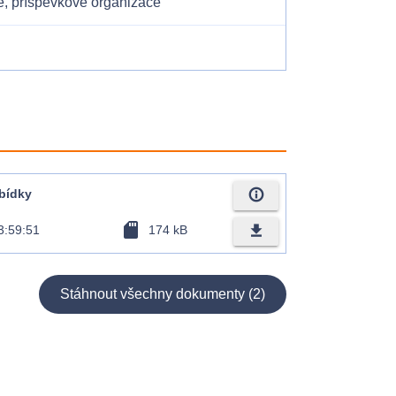
e, příspěvkové organizace
info_outline
bídky
sd_card
file_download
3:59:51
174 kB
Stáhnout všechny dokumenty (2)