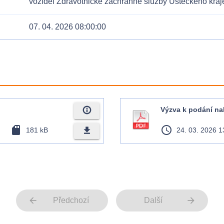
vozidel Zdravotnické záchranné služby Ústeckého kraj
07. 04. 2026 08:00:00
info_outline
Výzva k podání na
sd_card
access_time
file_download
181 kB
24. 03. 2026 1
arrow_back
arrow_forward
Předchozí
Další