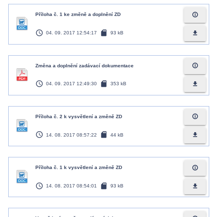
info_outline
Příloha č. 1 ke změně a doplnění ZD
access_time
sd_card
file_download
04. 09. 2017 12:54:17
93 kB
info_outline
Změna a doplnění zadávací dokumentace
access_time
sd_card
file_download
04. 09. 2017 12:49:30
353 kB
info_outline
Příloha č. 2 k vysvětlení a změně ZD
access_time
sd_card
file_download
14. 08. 2017 08:57:22
44 kB
info_outline
Příloha č. 1 k vysvětlení a změně ZD
access_time
sd_card
file_download
14. 08. 2017 08:54:01
93 kB