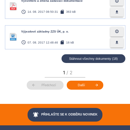
info_outline
Vysvětlení a změna zadávací dokumentace
access_time
sd_card
file_download
14. 08. 2017 08:50:31
363 kB
info_outline
Výjezdové základny ZZS ÚK, p. o.
access_time
sd_card
file_download
07. 08. 2017 12:48:46
16 kB
Stáhnout všechny dokumenty (18)
arrow_back
arrow_forward
Předchozí
Další
notifications_active
PŘIHLAŠTE SE K ODBĚRU NOVINEK