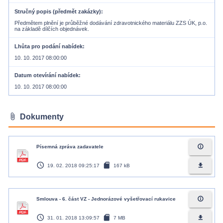
Stručný popis (předmět zakázky)
Předmětem plnění je průběžné dodávání zdravotnického materiálu ZZS ÚK, p.o.
na základě dílčích objednávek.
Lhůta pro podání nabídek
10. 10. 2017 08:00:00
Datum otevírání nabídek
10. 10. 2017 08:00:00
attach_file
Dokumenty
info_outline
Písemná zpráva zadavatele
access_time
sd_card
file_download
19. 02. 2018 09:25:17
167 kB
info_outline
Smlouva - 6. část VZ - Jednorázové vyšetřovací rukavice
access_time
sd_card
file_download
31. 01. 2018 13:09:57
7 MB