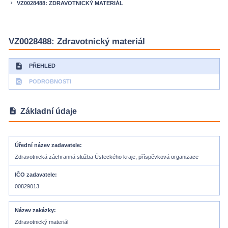
VZ0028488: ZDRAVOTNICKÝ MATERIÁL
keyboard_arrow_right
VZ0028488: Zdravotnický materiál
description
PŘEHLED
find_in_page
PODROBNOSTI
description
Základní údaje
Úřední název zadavatele
Zdravotnická záchranná služba Ústeckého kraje, příspěvková organizace
IČO zadavatele
00829013
Název zakázky
Zdravotnický materiál