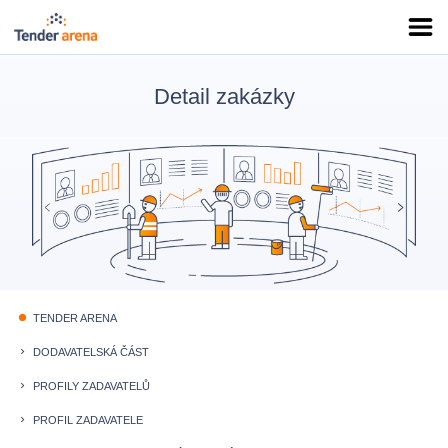
Detail zakázky
TENDER ARENA
fiber_manual_record
DODAVATELSKÁ ČÁST
keyboard_arrow_right
PROFILY ZADAVATELŮ
keyboard_arrow_right
PROFIL ZADAVATELE
keyboard_arrow_right