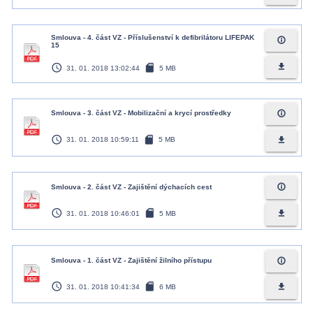
Smlouva - 4. část VZ - Příslušenství k defibrilátoru LIFEPAK
info_outline
15
access_time
sd_card
file_download
31. 01. 2018 13:02:44
5 MB
info_outline
Smlouva - 3. část VZ - Mobilizační a krycí prostředky
access_time
sd_card
file_download
31. 01. 2018 10:59:11
5 MB
info_outline
Smlouva - 2. část VZ - Zajištění dýchacích cest
access_time
sd_card
file_download
31. 01. 2018 10:46:01
5 MB
info_outline
Smlouva - 1. část VZ - Zajištění žilního přístupu
access_time
sd_card
file_download
31. 01. 2018 10:41:34
6 MB