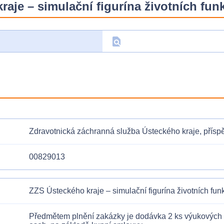
aje – simulační figurína životních fun
find_in_page
D
Zdravotnická záchranná služba Ústeckého kraje, přís
00829013
ZZS Ústeckého kraje – simulační figurína životních fun
Předmětem plnění zakázky je dodávka 2 ks výukových mo