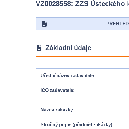
VZ0028558: ZZS Ústeckého kr
description
PŘEHLE
Základní údaje
description
Úřední název zadavatele
IČO zadavatele
Název zakázky
Stručný popis (předmět zakázky)