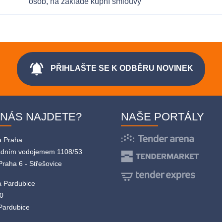
osob, na základě kupní smlouvy
notifications_active
PŘIHLAŠTE SE K ODBĚRU NOVINEK
 NÁS NAJDETE?
NAŠE PORTÁLY
a Praha
adním vodojemem 1108/53
Praha 6 - Střešovice
 Pardubice
0
Pardubice