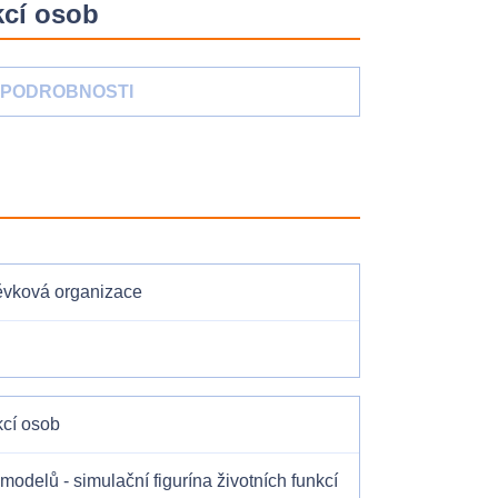
kcí osob
PODROBNOSTI
pěvková organizace
kcí osob
delů - simulační figurína životních funkcí