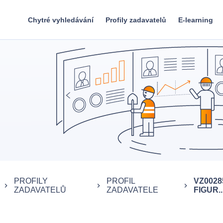
Chytré vyhledávání
Profily zadavatelů
E-learning
PROFILY
PROFIL
VZ0028
keyboard_arrow_right
keyboard_arrow_right
keyboard_arrow_right
ZADAVATELŮ
ZADAVATELE
FIGUR..