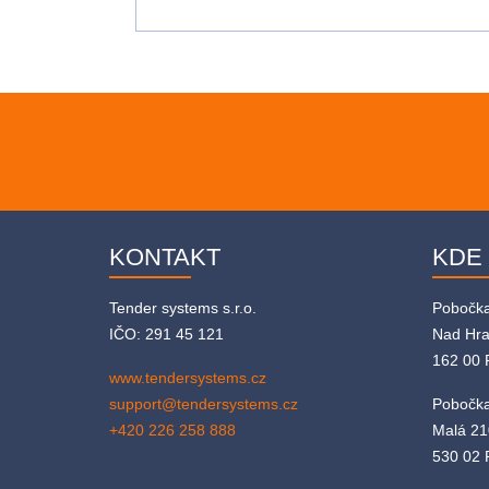
KONTAKT
KDE
Tender systems s.r.o.
Pobočk
IČO: 291 45 121
Nad Hr
162 00 
www.tendersystems.cz
support@tendersystems.cz
Pobočka
+420 226 258 888
Malá 21
530 02 