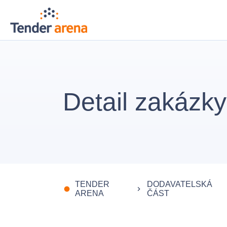
Detail zakázky
TENDER
DODAVATELSKÁ
fiber_manual_record
keyboard_arrow_right
ARENA
ČÁST