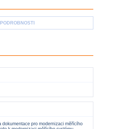
PODROBNOSTI
 a dokumentace pro modernizaci měřícího
dojde k modernizaci měřícího systému