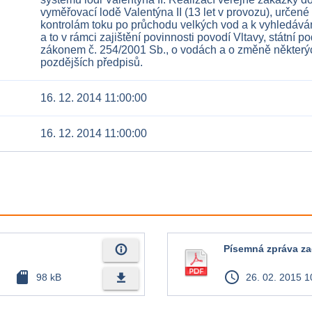
vyměřovací lodě Valentýna II (13 let v provozu), určené
kontrolám toku po průchodu velkých vod a k vyhledává
a to v rámci zajištění povinnosti povodí Vltavy, státní p
zákonem č. 254/2001 Sb., o vodách a o změně některýc
16. 12. 2014 11:00:00
16. 12. 2014 11:00:00
info_outline
Písemná zpráva za
sd_card
access_time
file_download
98 kB
26. 02. 2015 1