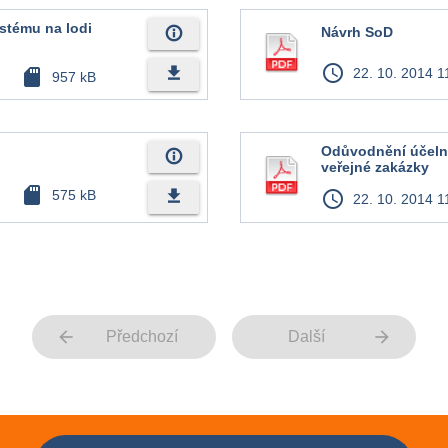
stému na lodi
info_outline
Návrh SoD
access_time
file_download
sd_card
22. 10. 2014 1
957 kB
Odůvodnění účelno
info_outline
veřejné zakázky
sd_card
file_download
575 kB
access_time
22. 10. 2014 1
arrow_back
arrow_forward
Předchozí
Další