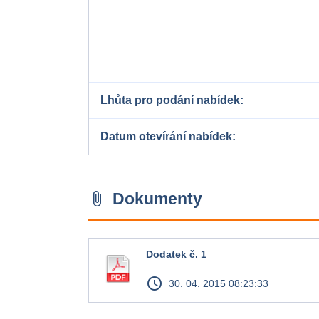
Lhůta pro podání nabídek
Datum otevírání nabídek
Dokumenty
attach_file
Dodatek č. 1
access_time
30. 04. 2015 08:23:33