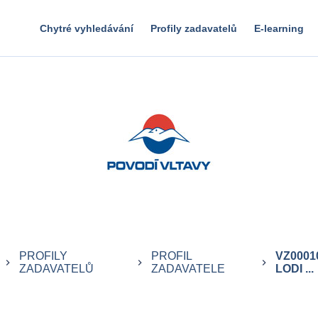
Chytré vyhledávání
Profily zadavatelů
E-learning
PROFILY
PROFIL
VZ0001
keyboard_arrow_right
keyboard_arrow_right
keyboard_arrow_right
ZADAVATELŮ
ZADAVATELE
LODI ...