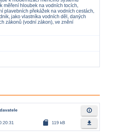
 k měření hloubek na vodních tocích,
ní plavebních překážek na vodních cestách,
odnik, jako vlastníka vodních děl, daných
h zákonů (vodní zákon), ve znění
info_outline
davatele
sd_card
file_download
0:20:31
119 kB