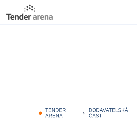
TENDER
DODAVATELSKÁ
fiber_manual_record
keyboard_arrow_right
ARENA
ČÁST