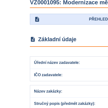
VZ0001095: Modernizace měří
description
PŘEHLE
Základní údaje
description
Úřední název zadavatele
IČO zadavatele
Název zakázky
Stručný popis (předmět zakázky)