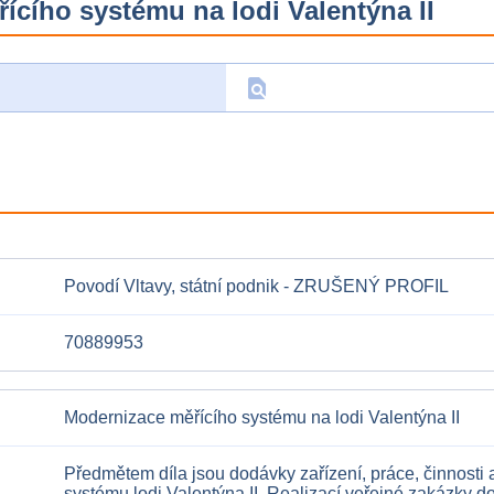
cího systému na lodi Valentýna II
find_in_page
D
Povodí Vltavy, státní podnik - ZRUŠENÝ PROFIL
70889953
Modernizace měřícího systému na lodi Valentýna II
Předmětem díla jsou dodávky zařízení, práce, činnosti
systému lodi Valentýna II. Realizací veřejné zakázky 