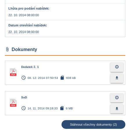
Lhůta pro podání nabídek
22. 10. 2014 08:00:00
Datum otevírání nabídek
22. 10. 2014 08:00:00
attach_file
Dokumenty
info_outline
Dodatek č. 1
access_time
sd_card
file_download
08. 12. 2014 07:50:53
608 kB
info_outline
SoD
access_time
sd_card
file_download
14. 11. 2014 09:18:33
6 MB
Stáhnout všechny dokumenty (2)