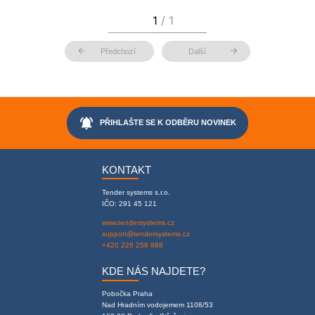
arrow_back
arrow_forward
Předchozí
Další
notifications_active
PŘIHLAŠTE SE K ODBĚRU NOVINEK
KONTAKT
Tender systems s.r.o.
IČO: 291 45 121
www.tendersystems.cz
support@tendersystems.cz
+420 226 258 888
KDE NÁS NAJDETE?
Pobočka Praha
Nad Hradním vodojemem 1108/53