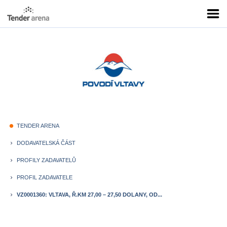
TENDER ARENA
fiber_manual_record
DODAVATELSKÁ ČÁST
keyboard_arrow_right
PROFILY ZADAVATELŮ
keyboard_arrow_right
PROFIL ZADAVATELE
keyboard_arrow_right
VZ0001360: VLTAVA, Ř.KM 27,00 – 27,50 DOLANY, OD...
keyboard_arrow_right