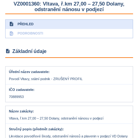
VZ0001360: Vltava, ř.km 27,00 – 27,50 Dolany,
odstranění nánosu v podjezí
description
PŘEHLED
find_in_page
PODROBNOSTI
description
Základní údaje
Úřední název zadavatele
Povodí Vltavy, státní podnik - ZRUŠENÝ PROFIL
IČO zadavatele
70889953
Název zakázky
Vltava, ř.km 27,00 – 27,50 Dolany, odstranění nánosu v podjezí
Stručný popis (předmět zakázky)
Likvidace povodňové škody, odstranění nánosů a plavenin v podjezí VD Dolany