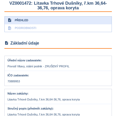
VZ0001472: Litavka Trhové Dušníky, ř.km 36,64-
36,76, oprava koryta
description
PŘEHLED
find_in_page
PODROBNOSTI
description
Základní údaje
Úřední název zadavatele
Povodí Vltavy, státní podnik - ZRUŠENÝ PROFIL
IČO zadavatele
70889953
Název zakázky
Litavka Trhové Dušníky, ř.km 36,64-36,76, oprava koryta
Stručný popis (předmět zakázky)
Litavka Trhové Dušníky, ř.km 36,64-36,76, oprava koryta