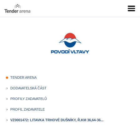
TENDER ARENA
fiber_manual_record
DODAVATELSKÁ ČÁST
keyboard_arrow_right
PROFILY ZADAVATELŮ
keyboard_arrow_right
PROFIL ZADAVATELE
keyboard_arrow_right
VZ0001472: LITAVKA TRHOVÉ DUŠNÍKY, Ř.KM 36,64-36...
keyboard_arrow_right