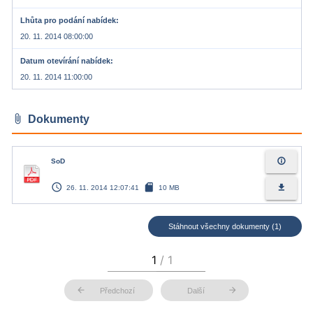
Lhůta pro podání nabídek
20. 11. 2014 08:00:00
Datum otevírání nabídek
20. 11. 2014 11:00:00
attach_file
Dokumenty
info_outline
SoD
access_time
sd_card
file_download
26. 11. 2014 12:07:41
10 MB
Stáhnout všechny dokumenty (1)
arrow_back
arrow_forward
Předchozí
Další