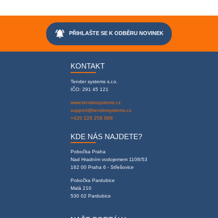
notifications_active
PŘIHLAŠTE SE K ODBĚRU NOVINEK
KONTAKT
Tender systems s.r.o.
IČO: 291 45 121
www.tendersystems.cz
support@tendersystems.cz
+420 226 258 888
KDE NÁS NAJDETE?
Pobočka Praha
Nad Hradním vodojemem 1108/53
162 00 Praha 6 - Střešovice
Pobočka Pardubice
Malá 210
530 02 Pardubice