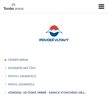
TENDER ARENA
fiber_manual_record
DODAVATELSKÁ ČÁST
keyboard_arrow_right
PROFILY ZADAVATELŮ
keyboard_arrow_right
PROFIL ZADAVATELE
keyboard_arrow_right
VZ0001591: VD ČESKÉ VRBNÉ - SANACE VTOKOVÉHO OBJ...
keyboard_arrow_right