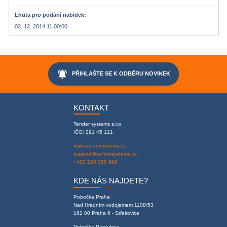
Lhůta pro podání nabídek
02. 12. 2014 11:00:00
notifications_active
PŘIHLAŠTE SE K ODBĚRU NOVINEK
KONTAKT
Tender systems s.r.o.
IČO: 291 45 121
www.tendersystems.cz
support@tendersystems.cz
+420 226 258 888
KDE NÁS NAJDETE?
Pobočka Praha
Nad Hradním vodojemem 1108/53
162 00 Praha 6 - Střešovice
Pobočka Pardubice