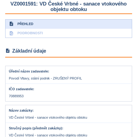
VZ0001591: VD České Vrbné - sanace vtokového
objektu obtoku
description
PŘEHLED
find_in_page
PODROBNOSTI
description
Základní údaje
Úřední název zadavatele
Povodí Vltavy, státní podnik - ZRUŠENÝ PROFIL
IČO zadavatele
70889953
Název zakázky
VD České Vrbné - sanace vtokového objektu obtoku
Stručný popis (předmět zakázky)
VD České Vrbné - sanace vtokového objektu obtoku