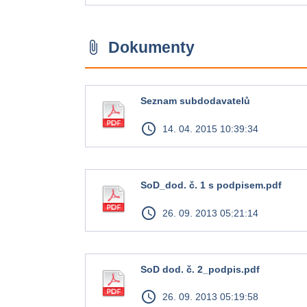
Dokumenty
attach_file
Seznam subdodavatelů
access_time
14. 04. 2015 10:39:34
SoD_dod. č. 1 s podpisem.pdf
access_time
26. 09. 2013 05:21:14
SoD dod. č. 2_podpis.pdf
access_time
26. 09. 2013 05:19:58