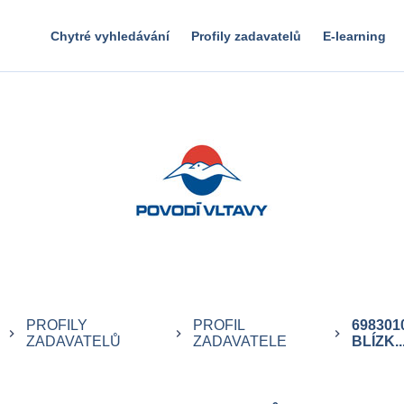
Chytré vyhledávání
Profily zadavatelů
E-learning
PROFILY
PROFIL
698301
keyboard_arrow_right
keyboard_arrow_right
keyboard_arrow_right
ZADAVATELŮ
ZADAVATELE
BLÍZK..