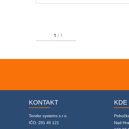
KONTAKT
KDE
Tender systems s.r.o.
Pobočk
IČO: 291 45 121
Nad Hr