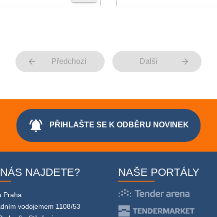
arrow_back
arrow_forward
Předchozí
Další
notifications_active
PŘIHLAŠTE SE K ODBĚRU NOVINEK
 NÁS NAJDETE?
NAŠE PORTÁLY
a Praha
adním vodojemem 1108/53