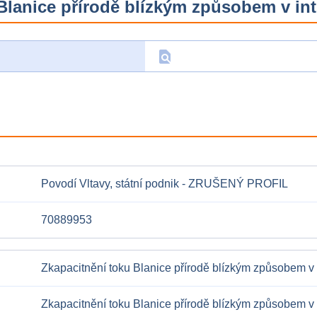
Blanice přírodě blízkým způsobem v int
find_in_page
D
Povodí Vltavy, státní podnik - ZRUŠENÝ PROFIL
70889953
Zkapacitnění toku Blanice přírodě blízkým způsobem v 
Zkapacitnění toku Blanice přírodě blízkým způsobem v 