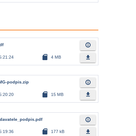
info_outline
df
sd_card
file_download
5:21:24
4 MB
info_outline
MG-podpis.zip
sd_card
file_download
5:20:20
15 MB
info_outline
davatele_podpis.pdf
sd_card
file_download
5:19:36
177 kB