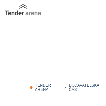
TENDER
DODAVATELSKÁ
fiber_manual_record
keyboard_arrow_right
ARENA
ČÁST