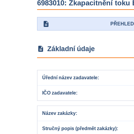
6983010: Zkapacitnění toku 
description
PŘEHLE
Základní údaje
description
Úřední název zadavatele
IČO zadavatele
Název zakázky
Stručný popis (předmět zakázky)