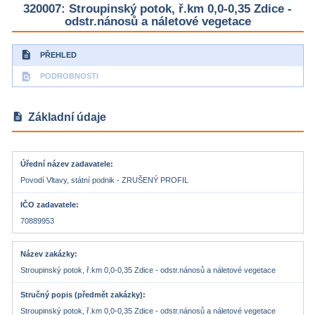
320007: Stroupinský potok, ř.km 0,0-0,35 Zdice -
odstr.nánosů a náletové vegetace
description
PŘEHLED
find_in_page
PODROBNOSTI
description
Základní údaje
Úřední název zadavatele
Povodí Vltavy, státní podnik - ZRUŠENÝ PROFIL
IČO zadavatele
70889953
Název zakázky
Stroupinský potok, ř.km 0,0-0,35 Zdice - odstr.nánosů a náletové vegetace
Stručný popis (předmět zakázky)
Stroupinský potok, ř.km 0,0-0,35 Zdice - odstr.nánosů a náletové vegetace