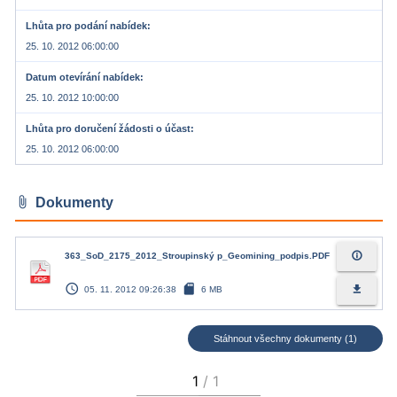
Lhůta pro podání nabídek
25. 10. 2012 06:00:00
Datum otevírání nabídek
25. 10. 2012 10:00:00
Lhůta pro doručení žádosti o účast
25. 10. 2012 06:00:00
attach_file
Dokumenty
info_outline
363_SoD_2175_2012_Stroupinský p_Geomining_podpis.PDF
access_time
sd_card
file_download
05. 11. 2012 09:26:38
6 MB
Stáhnout všechny dokumenty (1)