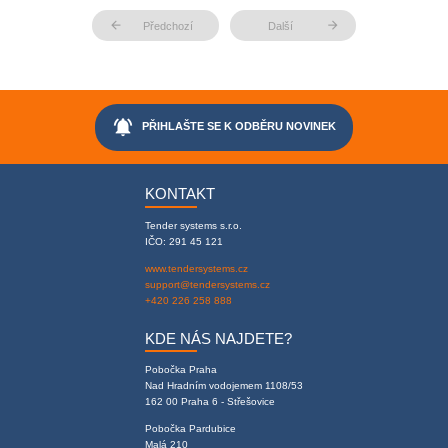
arrow_back
arrow_forward
Předchozí
Další
notifications_active
PŘIHLAŠTE SE K ODBĚRU NOVINEK
KONTAKT
Tender systems s.r.o.
IČO: 291 45 121
www.tendersystems.cz
support@tendersystems.cz
+420 226 258 888
KDE NÁS NAJDETE?
Pobočka Praha
Nad Hradním vodojemem 1108/53
162 00 Praha 6 - Střešovice
Pobočka Pardubice
Malá 210