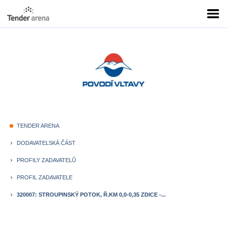
TENDER ARENA
fiber_manual_record
DODAVATELSKÁ ČÁST
keyboard_arrow_right
PROFILY ZADAVATELŮ
keyboard_arrow_right
PROFIL ZADAVATELE
keyboard_arrow_right
320007: STROUPINSKÝ POTOK, Ř.KM 0,0-0,35 ZDICE -...
keyboard_arrow_right