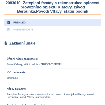
2083010: Zateplení fasády a rekonstrukce oplocení
provozního objektu Klatovy, závod
Berounka,Povodí Vltavy, státní podnik
description
PŘEHLED
find_in_page
PODROBNOSTI
description
Základní údaje
Úřední název zadavatele
Povodí Vltavy, státní podnik - ZRUŠENÝ PROFIL
IČO zadavatele
70889953
Název zakázky
Zateplení fasády a rekonstrukce oplocení provozního objektu Klatovy, závod
Berounka,Povodí Vltavy, státní podnik