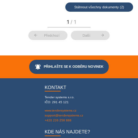
Stáhnout všechny dokumenty (2)
arrow_back
arrow_forward
Předchozí
Další
notifications_active
PŘIHLAŠTE SE K ODBĚRU NOVINEK
KONTAKT
Tender systems s.r.o.
IČO: 291 45 121
www.tendersystems.cz
support@tendersystems.cz
+420 226 258 888
KDE NÁS NAJDETE?