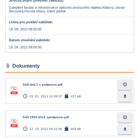
Stručný popis (předmět zakázky)
Zateplení fasády a rekonstrukce oplocení provozního objektu Klatovy, závod
Berounka,Povodí Vltavy, státní podnik
Lhůta pro podání nabídek
19. 09. 2012 08:00:00
Datum otevírání nabídek
19. 09. 2012 09:00:00
attach_file
Dokumenty
info_outline
SoD dod 1 s podpisem.pdf
access_time
sd_card
file_download
03. 01. 2013 10:39:57
457 kB
info_outline
SoD 1993-2012 spodpisem.pdf
access_time
sd_card
file_download
17. 10. 2012 06:22:38
803 kB