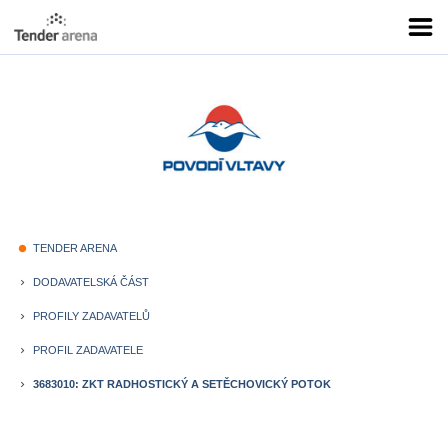
TENDER ARENA
fiber_manual_record
DODAVATELSKÁ ČÁST
keyboard_arrow_right
PROFILY ZADAVATELŮ
keyboard_arrow_right
PROFIL ZADAVATELE
keyboard_arrow_right
3683010: ZKT RADHOSTICKÝ A SETĚCHOVICKÝ POTOK
keyboard_arrow_right