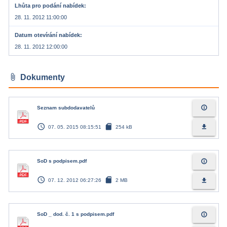
Lhůta pro podání nabídek
28. 11. 2012 11:00:00
Datum otevírání nabídek
28. 11. 2012 12:00:00
attach_file
Dokumenty
info_outline
Seznam subdodavatelů
access_time
sd_card
file_download
07. 05. 2015 08:15:51
254 kB
info_outline
SoD s podpisem.pdf
access_time
sd_card
file_download
07. 12. 2012 06:27:26
2 MB
info_outline
SoD _ dod. č. 1 s podpisem.pdf