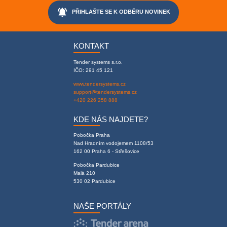
notifications_active
PŘIHLAŠTE SE K ODBĚRU NOVINEK
KONTAKT
Tender systems s.r.o.
IČO: 291 45 121
www.tendersystems.cz
support@tendersystems.cz
+420 226 258 888
KDE NÁS NAJDETE?
Pobočka Praha
Nad Hradním vodojemem 1108/53
162 00 Praha 6 - Střešovice
Pobočka Pardubice
Malá 210
530 02 Pardubice
NAŠE PORTÁLY