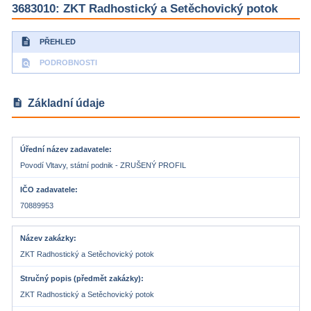
3683010: ZKT Radhostický a Setěchovický potok
description
PŘEHLED
find_in_page
PODROBNOSTI
description
Základní údaje
Úřední název zadavatele
Povodí Vltavy, státní podnik - ZRUŠENÝ PROFIL
IČO zadavatele
70889953
Název zakázky
ZKT Radhostický a Setěchovický potok
Stručný popis (předmět zakázky)
ZKT Radhostický a Setěchovický potok