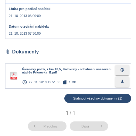
Lhůta pro podání nabídek
21. 10. 2013 06:00:00
Datum otevírání nabídek
21. 10. 2013 07:30:00
attach_file
Dokumenty
Říčanský potok, ř.km 10,5, Kolovraty - odbahnění usazovací
info_outline
nádrže Prknovka_E.pdf
access_time
sd_card
file_download
22. 11. 2013 12:51:50
1 MB
Stáhnout všechny dokumenty (1)
arrow_back
arrow_forward
Předchozí
Další