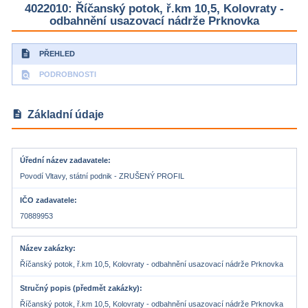
4022010: Říčanský potok, ř.km 10,5, Kolovraty -
odbahnění usazovací nádrže Prknovka
description
PŘEHLED
find_in_page
PODROBNOSTI
description
Základní údaje
Úřední název zadavatele
Povodí Vltavy, státní podnik - ZRUŠENÝ PROFIL
IČO zadavatele
70889953
Název zakázky
Říčanský potok, ř.km 10,5, Kolovraty - odbahnění usazovací nádrže Prknovka
Stručný popis (předmět zakázky)
Říčanský potok, ř.km 10,5, Kolovraty - odbahnění usazovací nádrže Prknovka