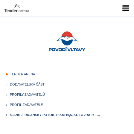
TENDER ARENA
fiber_manual_record
DODAVATELSKÁ ČÁST
keyboard_arrow_right
PROFILY ZADAVATELŮ
keyboard_arrow_right
PROFIL ZADAVATELE
keyboard_arrow_right
4022010: ŘÍČANSKÝ POTOK, Ř.KM 10,5, KOLOVRATY - ...
keyboard_arrow_right