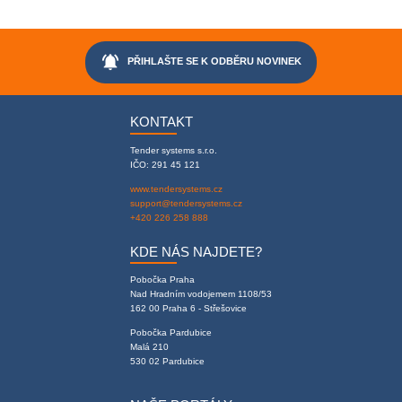
notifications_active
PŘIHLAŠTE SE K ODBĚRU NOVINEK
KONTAKT
Tender systems s.r.o.
IČO: 291 45 121
www.tendersystems.cz
support@tendersystems.cz
+420 226 258 888
KDE NÁS NAJDETE?
Pobočka Praha
Nad Hradním vodojemem 1108/53
162 00 Praha 6 - Střešovice
Pobočka Pardubice
Malá 210
530 02 Pardubice