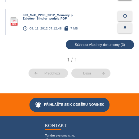
363_SoD_2239_2012_Mourový p
info_outline
Zaječov_Šindler_podpis.PDF
access_time
sd_card
file_download
08. 11. 2012 07:12:48
7 MB
Stáhnout všechny dokumenty (3)
arrow_back
arrow_forward
Předchozí
Další
notifications_active
PŘIHLAŠTE SE K ODBĚRU NOVINEK
KONTAKT
Tender systems s.r.o.