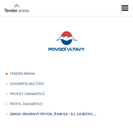
TENDER ARENA
fiber_manual_record
DODAVATELSKÁ ČÁST
keyboard_arrow_right
PROFILY ZADAVATELŮ
keyboard_arrow_right
PROFIL ZADAVATELE
keyboard_arrow_right
320010: MOUROVÝ POTOK, Ř.KM 0,6 - 0,7, ZAJEČOV, ...
keyboard_arrow_right