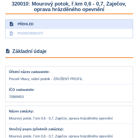
320010: Mourový potok, ř.km 0,6 - 0,7, Zaječov,
oprava hrázděného opevnění
description
PŘEHLED
find_in_page
PODROBNOSTI
description
Základní údaje
Úřední název zadavatele
Povodí Vltavy, státní podnik - ZRUŠENÝ PROFIL
IČO zadavatele
70889953
Název zakázky
Mourový potok, ř.km 0,6 - 0,7, Zaječov, oprava hrázděného opevnění
Stručný popis (předmět zakázky)
Mourový potok, ř.km 0,6 - 0,7, Zaječov, oprava hrázděného opevnění