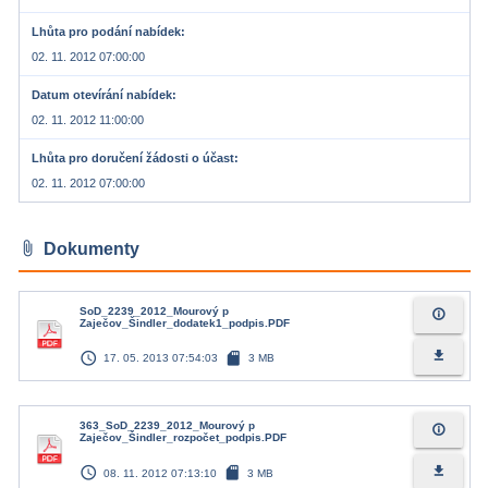
Lhůta pro podání nabídek
02. 11. 2012 07:00:00
Datum otevírání nabídek
02. 11. 2012 11:00:00
Lhůta pro doručení žádosti o účast
02. 11. 2012 07:00:00
attach_file
Dokumenty
SoD_2239_2012_Mourový p
info_outline
Zaječov_Šindler_dodatek1_podpis.PDF
access_time
sd_card
file_download
17. 05. 2013 07:54:03
3 MB
363_SoD_2239_2012_Mourový p
info_outline
Zaječov_Šindler_rozpočet_podpis.PDF
access_time
sd_card
file_download
08. 11. 2012 07:13:10
3 MB