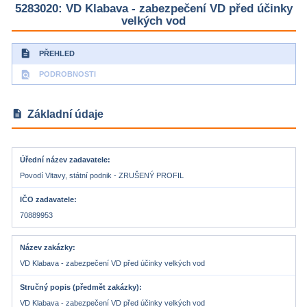
5283020: VD Klabava - zabezpečení VD před účinky
velkých vod
description
PŘEHLED
find_in_page
PODROBNOSTI
description
Základní údaje
Úřední název zadavatele
Povodí Vltavy, státní podnik - ZRUŠENÝ PROFIL
IČO zadavatele
70889953
Název zakázky
VD Klabava - zabezpečení VD před účinky velkých vod
Stručný popis (předmět zakázky)
VD Klabava - zabezpečení VD před účinky velkých vod