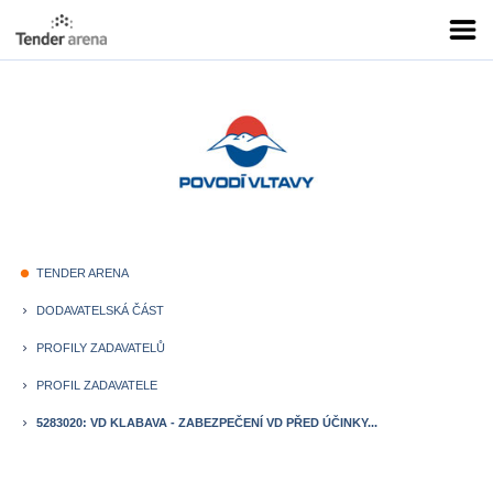
TENDER ARENA
fiber_manual_record
DODAVATELSKÁ ČÁST
keyboard_arrow_right
PROFILY ZADAVATELŮ
keyboard_arrow_right
PROFIL ZADAVATELE
keyboard_arrow_right
5283020: VD KLABAVA - ZABEZPEČENÍ VD PŘED ÚČINKY...
keyboard_arrow_right