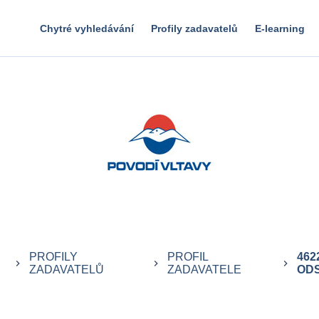
Chytré vyhledávání
Profily zadavatelů
E-learning
PROFILY
PROFIL
462
keyboard_arrow_right
keyboard_arrow_right
keyboard_arrow_right
ZADAVATELŮ
ZADAVATELE
ODS