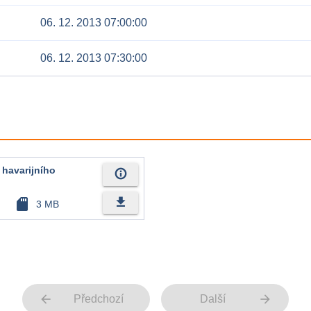
06. 12. 2013 07:00:00
06. 12. 2013 07:30:00
í havarijního
info_outline
file_download
sd_card
3 MB
arrow_back
arrow_forward
Předchozí
Další