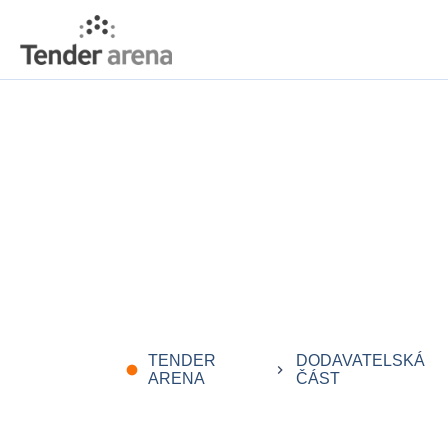
TENDER
DODAVATELSKÁ
fiber_manual_record
keyboard_arrow_right
ARENA
ČÁST