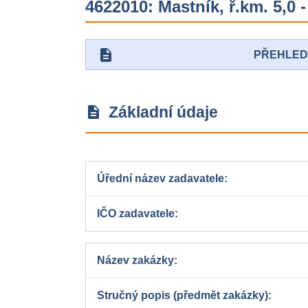
4622010: Mastník, ř.km. 5,0 
description
PŘEHLE
Základní údaje
description
Úřední název zadavatele
IČO zadavatele
Název zakázky
Stručný popis (předmět zakázky)