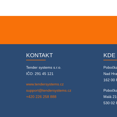
KONTAKT
KDE
Tender systems s.r.o.
Pobočk
IČO: 291 45 121
Nad Hr
162 00 
www.tendersystems.cz
support@tendersystems.cz
Pobočka
+420 226 258 888
Malá 21
530 02 