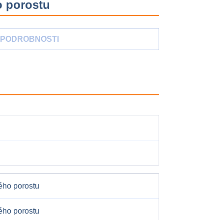
o porostu
PODROBNOSTI
vého porostu
vého porostu