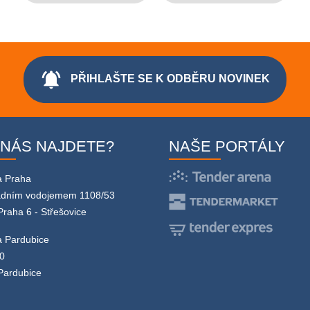
notifications_active
PŘIHLAŠTE SE K ODBĚRU NOVINEK
 NÁS NAJDETE?
NAŠE PORTÁLY
a Praha
adním vodojemem 1108/53
Praha 6 - Střešovice
 Pardubice
0
Pardubice