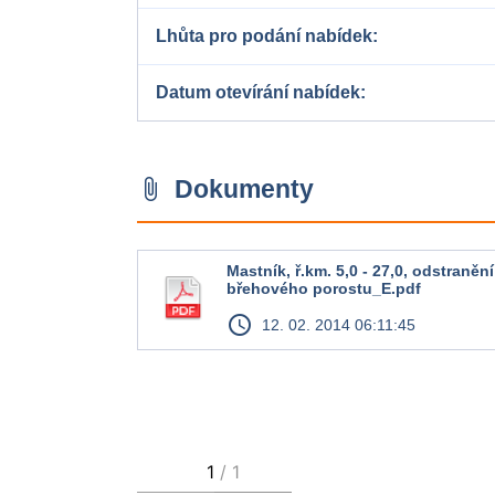
Lhůta pro podání nabídek
Datum otevírání nabídek
Dokumenty
attach_file
Mastník, ř.km. 5,0 - 27,0, odstraněn
břehového porostu_E.pdf
access_time
12. 02. 2014 06:11:45