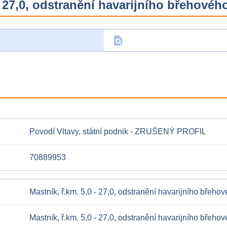
- 27,0, odstranění havarijního břehovéh
find_in_page
D
Povodí Vltavy, státní podnik - ZRUŠENÝ PROFIL
70889953
Mastník, ř.km. 5,0 - 27,0, odstranění havarijního břeho
Mastník, ř.km. 5,0 - 27,0, odstranění havarijního břeho