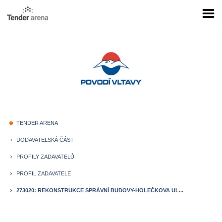
TENDER ARENA
fiber_manual_record
DODAVATELSKÁ ČÁST
keyboard_arrow_right
PROFILY ZADAVATELŮ
keyboard_arrow_right
PROFIL ZADAVATELE
keyboard_arrow_right
273020: REKONSTRUKCE SPRÁVNÍ BUDOVY-HOLEČKOVA UL...
keyboard_arrow_right