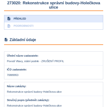
273020: Rekonstrukce správní budovy-Holečkova
ulice
description
PŘEHLED
find_in_page
PODROBNOSTI
description
Základní údaje
Úřední název zadavatele
Povodí Vltavy, státní podnik - ZRUŠENÝ PROFIL
IČO zadavatele
70889953
Název zakázky
Rekonstrukce správní budovy-Holečkova ulice
Stručný popis (předmět zakázky)
Rekonstrukce správní budovy-Holečkova ulice