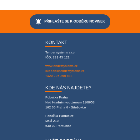
notifications_active
PŘIHLAŠTE SE K ODBĚRU NOVINEK
KONTAKT
Tender systems s.r.o.
IČO: 291 45 121
www.tendersystems.cz
support@tendersystems.cz
+420 226 258 888
KDE NÁS NAJDETE?
Pobočka Praha
Nad Hradním vodojemem 1108/53
162 00 Praha 6 - Střešovice
Pobočka Pardubice
Malá 210
530 02 Pardubice