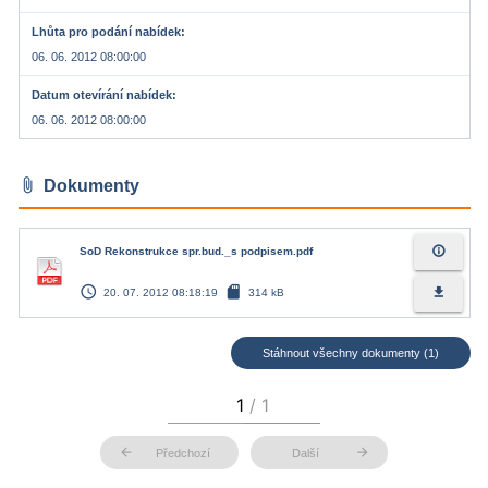
Lhůta pro podání nabídek
06. 06. 2012 08:00:00
Datum otevírání nabídek
06. 06. 2012 08:00:00
attach_file
Dokumenty
info_outline
SoD Rekonstrukce spr.bud._s podpisem.pdf
access_time
sd_card
file_download
20. 07. 2012 08:18:19
314 kB
Stáhnout všechny dokumenty (1)
arrow_back
arrow_forward
Předchozí
Další