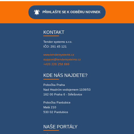
notifications_active
PŘIHLAŠTE SE K ODBĚRU NOVINEK
KONTAKT
Tender systems s.r.o.
IČO: 291 45 121
www.tendersystems.cz
support@tendersystems.cz
+420 226 258 888
KDE NÁS NAJDETE?
Pobočka Praha
Nad Hradním vodojemem 1108/53
162 00 Praha 6 - Střešovice
Pobočka Pardubice
Malá 210
530 02 Pardubice
NAŠE PORTÁLY