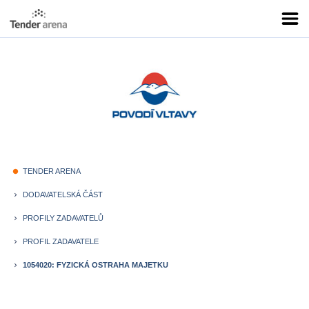
TENDER ARENA
fiber_manual_record
DODAVATELSKÁ ČÁST
keyboard_arrow_right
PROFILY ZADAVATELŮ
keyboard_arrow_right
PROFIL ZADAVATELE
keyboard_arrow_right
1054020: FYZICKÁ OSTRAHA MAJETKU
keyboard_arrow_right