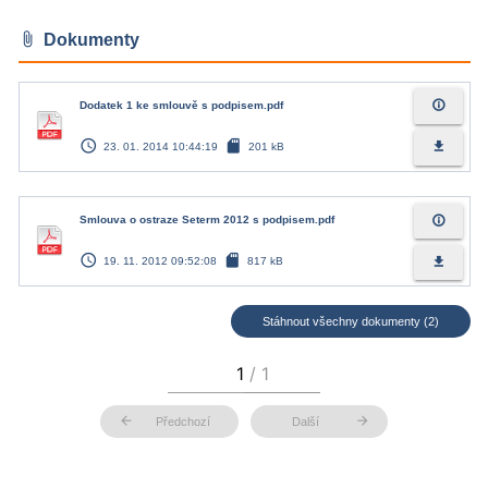
attach_file
Dokumenty
info_outline
Dodatek 1 ke smlouvě s podpisem.pdf
access_time
sd_card
file_download
23. 01. 2014 10:44:19
201 kB
info_outline
Smlouva o ostraze Seterm 2012 s podpisem.pdf
access_time
sd_card
file_download
19. 11. 2012 09:52:08
817 kB
Stáhnout všechny dokumenty (2)
arrow_back
arrow_forward
Předchozí
Další