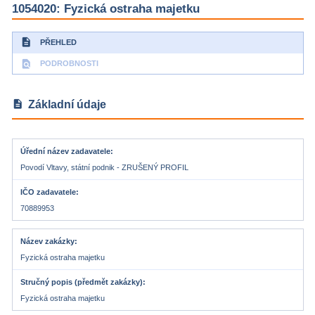
1054020: Fyzická ostraha majetku
description
PŘEHLED
find_in_page
PODROBNOSTI
description
Základní údaje
Úřední název zadavatele
Povodí Vltavy, státní podnik - ZRUŠENÝ PROFIL
IČO zadavatele
70889953
Název zakázky
Fyzická ostraha majetku
Stručný popis (předmět zakázky)
Fyzická ostraha majetku