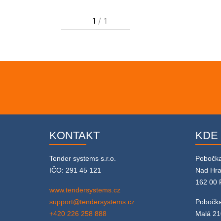
KONTAKT
KDE
Tender systems s.r.o.
Pobočk
IČO: 291 45 121
Nad Hr
162 00 
www.tendersystems.cz
support@tendersystems.cz
Pobočka
+420 226 258 888
Malá 21