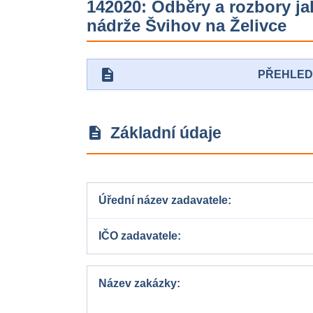
142020: Odběry a rozbory ja
nádrže Švihov na Želivce
description
PŘEHLE
Základní údaje
description
Úřední název zadavatele
IČO zadavatele
Název zakázky