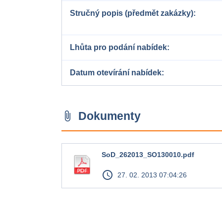
Stručný popis (předmět zakázky)
Lhůta pro podání nabídek
Datum otevírání nabídek
Dokumenty
attach_file
SoD_262013_SO130010.pdf
access_time
27. 02. 2013 07:04:26