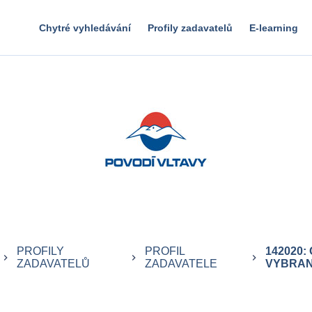
Chytré vyhledávání
Profily zadavatelů
E-learning
PROFILY
PROFIL
142020:
keyboard_arrow_right
keyboard_arrow_right
keyboard_arrow_right
ZADAVATELŮ
ZADAVATELE
VYBRANÝ