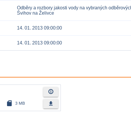
Odběry a rozbory jakosti vody na vybraných odběrových
Švihov na Želivce
14. 01. 2013 09:00:00
14. 01. 2013 09:00:00
info_outline
sd_card
file_download
3 MB