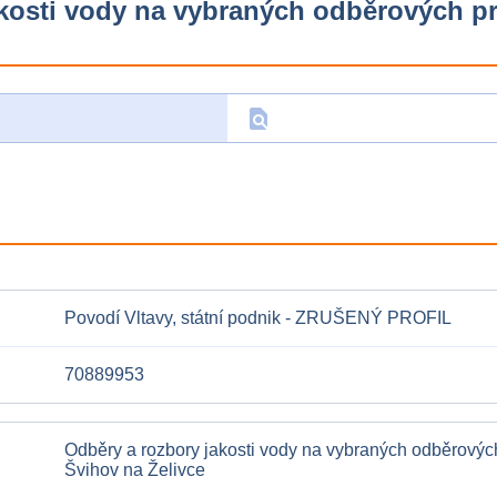
kosti vody na vybraných odběrových pr
find_in_page
D
Povodí Vltavy, státní podnik - ZRUŠENÝ PROFIL
70889953
Odběry a rozbory jakosti vody na vybraných odběrových
Švihov na Želivce