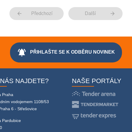
arrow_back
arrow_forward
Předchozí
Další
notifications_active
PŘIHLAŠTE SE K ODBĚRU NOVINEK
 NÁS NAJDETE?
NAŠE PORTÁLY
a Praha
adním vodojemem 1108/53
Praha 6 - Střešovice
 Pardubice
0