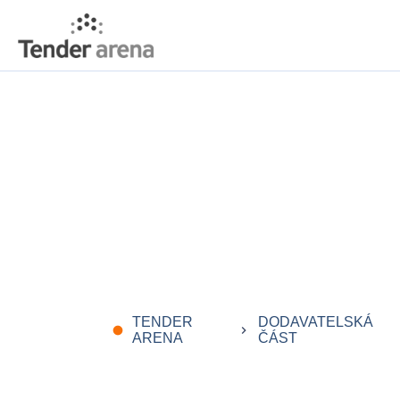
TENDER
DODAVATELSKÁ
fiber_manual_record
keyboard_arrow_right
ARENA
ČÁST