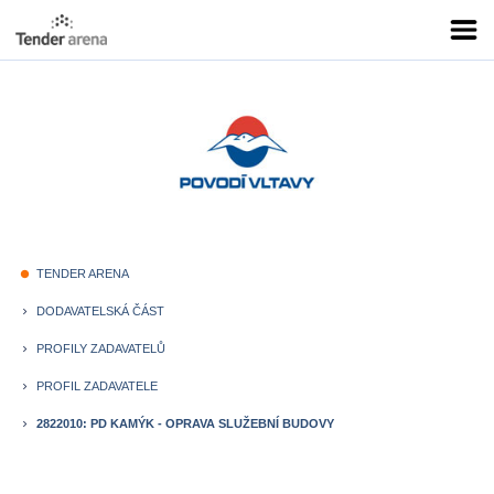
TENDER ARENA
fiber_manual_record
DODAVATELSKÁ ČÁST
keyboard_arrow_right
PROFILY ZADAVATELŮ
keyboard_arrow_right
PROFIL ZADAVATELE
keyboard_arrow_right
2822010: PD KAMÝK - OPRAVA SLUŽEBNÍ BUDOVY
keyboard_arrow_right