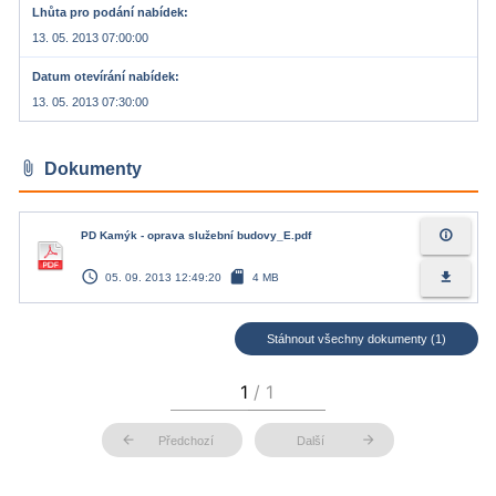
Lhůta pro podání nabídek
13. 05. 2013 07:00:00
Datum otevírání nabídek
13. 05. 2013 07:30:00
attach_file
Dokumenty
info_outline
PD Kamýk - oprava služební budovy_E.pdf
access_time
sd_card
file_download
05. 09. 2013 12:49:20
4 MB
Stáhnout všechny dokumenty (1)
arrow_back
arrow_forward
Předchozí
Další