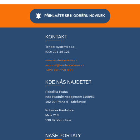
notifications_active
PŘIHLAŠTE SE K ODBĚRU NOVINEK
KONTAKT
Tender systems s.r.o.
IČO: 291 45 121
www.tendersystems.cz
support@tendersystems.cz
+420 226 258 888
KDE NÁS NAJDETE?
Pobočka Praha
Nad Hradním vodojemem 1108/53
162 00 Praha 6 - Střešovice
Pobočka Pardubice
Malá 210
530 02 Pardubice
NAŠE PORTÁLY