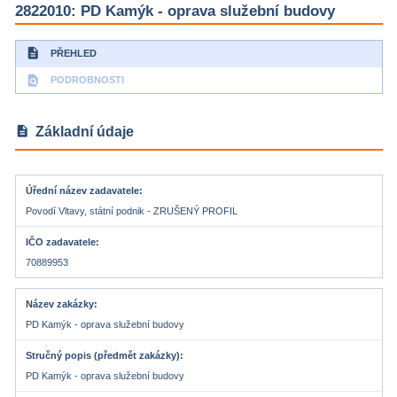
2822010: PD Kamýk - oprava služební budovy
description
PŘEHLED
find_in_page
PODROBNOSTI
description
Základní údaje
Úřední název zadavatele
Povodí Vltavy, státní podnik - ZRUŠENÝ PROFIL
IČO zadavatele
70889953
Název zakázky
PD Kamýk - oprava služební budovy
Stručný popis (předmět zakázky)
PD Kamýk - oprava služební budovy