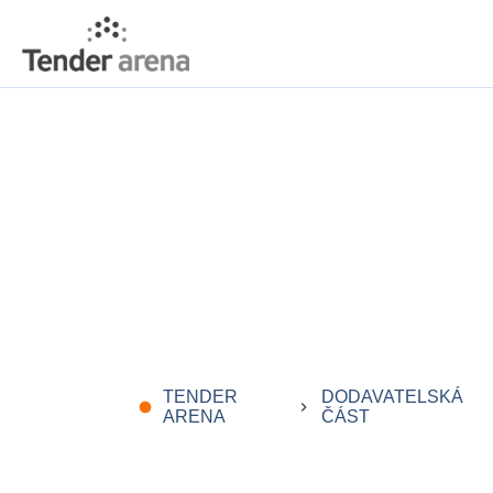
TENDER
DODAVATELSKÁ
fiber_manual_record
keyboard_arrow_right
ARENA
ČÁST