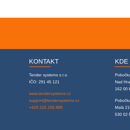
KONTAKT
KDE
Tender systems s.r.o.
Pobočk
IČO: 291 45 121
Nad Hr
162 00 
www.tendersystems.cz
support@tendersystems.cz
Pobočka
+420 226 258 888
Malá 21
530 02 