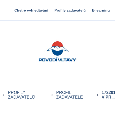
Chytré vyhledávání
Profily zadavatelů
E-learning
PROFILY
PROFIL
17220
keyboard_arrow_right
keyboard_arrow_right
keyboard_arrow_right
ZADAVATELŮ
ZADAVATELE
V PR...