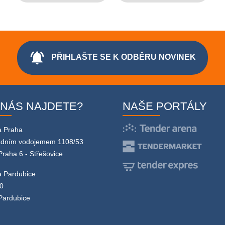
notifications_active
PŘIHLAŠTE SE K ODBĚRU NOVINEK
 NÁS NAJDETE?
NAŠE PORTÁLY
a Praha
adním vodojemem 1108/53
Praha 6 - Střešovice
 Pardubice
0
Pardubice