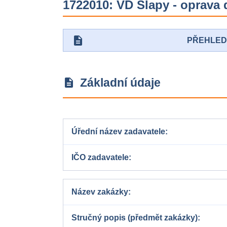
1722010: VD Slapy - oprava 
description
PŘEHLE
Základní údaje
description
Úřední název zadavatele
IČO zadavatele
Název zakázky
Stručný popis (předmět zakázky)