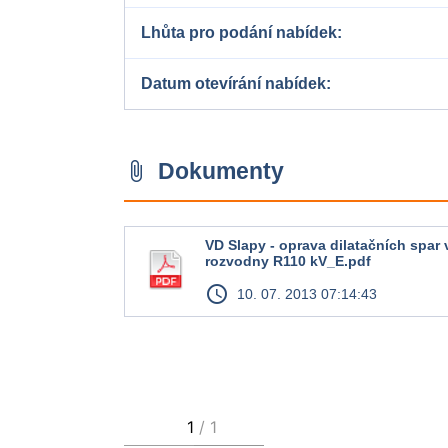
Lhůta pro podání nabídek
Datum otevírání nabídek
Dokumenty
attach_file
VD Slapy - oprava dilatačních spar 
rozvodny R110 kV_E.pdf
access_time
10. 07. 2013 07:14:43