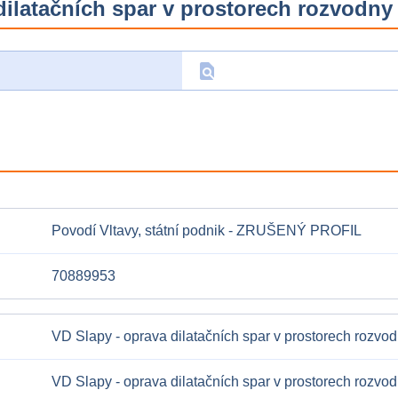
dilatačních spar v prostorech rozvodny
find_in_page
D
Povodí Vltavy, státní podnik - ZRUŠENÝ PROFIL
70889953
VD Slapy - oprava dilatačních spar v prostorech rozvo
VD Slapy - oprava dilatačních spar v prostorech rozvo