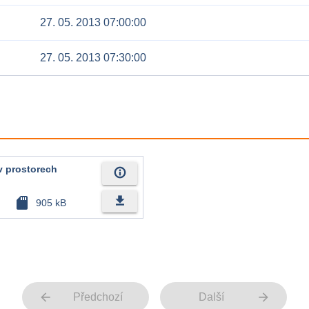
27. 05. 2013 07:00:00
27. 05. 2013 07:30:00
v prostorech
info_outline
file_download
sd_card
905 kB
arrow_back
arrow_forward
Předchozí
Další